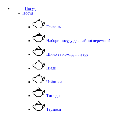
Посуд
Посуд
Гайвань
Набори посуду для чайної церемонії
Шило та ножі для пуеру
Піали
Чайники
Типоди
Термоси