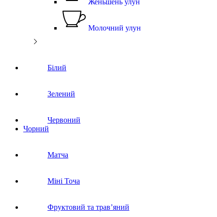
Женьшень улун
Молочний улун
Білий
Зелений
Червоний
Чорний
Матча
Міні Точа
Фруктовий та трав’яний