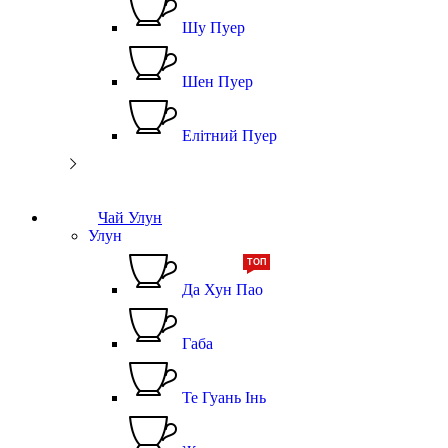
Шу Пуер
Шен Пуер
Елітний Пуер
Чай Улун
Улун
ТОП
Да Хун Пао
Габа
Те Гуань Інь