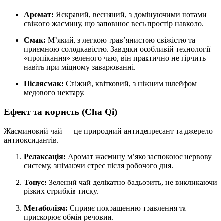
Аромат:
Яскравий, весняний, з домінуючими нотами
свіжого жасмину, що заповнює весь простір навколо.
Смак:
М’який, з легкою трав’янистою свіжістю та
приємною солодкавістю. Завдяки особливій технології
«пропікання» зеленого чаю, він практично не гірчить
навіть при міцному заварюванні.
Післясмак:
Свіжий, квітковий, з ніжним шлейфом
медового нектару.
Ефект та користь (Cha Qi)
Жасминовий чай — це природний антидепресант та джерело
антиоксидантів.
Релаксація:
Аромат жасмину м’яко заспокоює нервову
систему, знімаючи стрес після робочого дня.
Тонус:
Зелений чай делікатно бадьорить, не викликаючи
різких стрибків тиску.
Метаболізм:
Сприяє покращенню травлення та
прискорює обмін речовин.