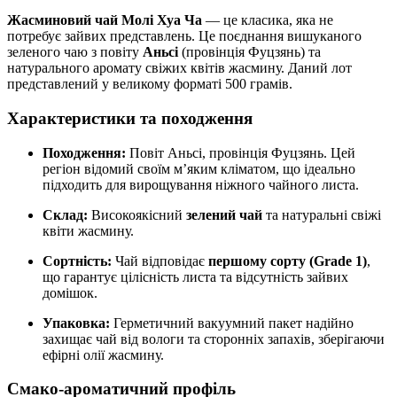
Жасминовий чай Молі Хуа Ча
— це класика, яка не
потребує зайвих представлень. Це поєднання вишуканого
зеленого чаю з повіту
Аньсі
(провінція Фуцзянь) та
натурального аромату свіжих квітів жасмину. Даний лот
представлений у великому форматі 500 грамів.
Характеристики та походження
Походження:
Повіт Аньсі, провінція Фуцзянь. Цей
регіон відомий своїм м’яким кліматом, що ідеально
підходить для вирощування ніжного чайного листа.
Склад:
Високоякісний
зелений чай
та натуральні свіжі
квіти жасмину.
Сортність:
Чай відповідає
першому сорту (Grade 1)
,
що гарантує цілісність листа та відсутність зайвих
домішок.
Упаковка:
Герметичний вакуумний пакет надійно
захищає чай від вологи та сторонніх запахів, зберігаючи
ефірні олії жасмину.
Смако-ароматичний профіль