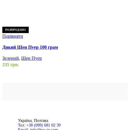
П
РОЗПРОДАНО
Порівняти
З
Дикий Шен Пуер 100 грам
В
Зелений
,
Шен Пуер
1
235
грн.
Д
Додати до списку бажань
Д
Читати далі
Ш
Швидкий перегляд
Україна, Полтава
Тел: +38 (099) 681 02 39
Email: info@tea-tg.com