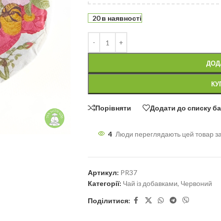
20 в наявності
ДОД
КУ
Порівняти
Додати до списку б
4
Люди переглядають цей товар з
Артикул:
PR37
Категорії:
Чай із добавками
,
Червоний
Поділитися: