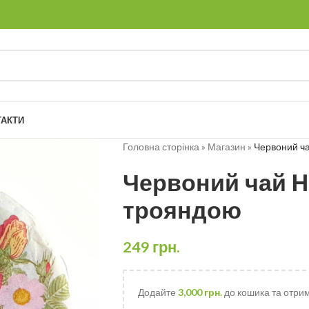
ТАКТИ
Головна сторінка
»
Магазин
»
Червоний ча
Червоний чай H
трояндою
249
грн.
Додайте
3,000
грн.
до кошика та отри