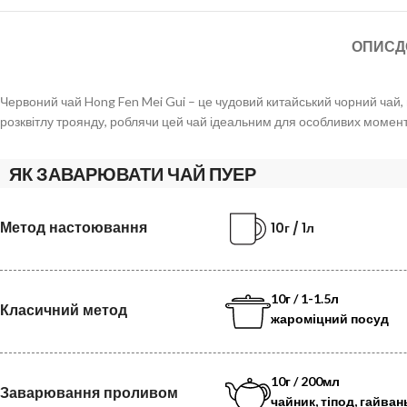
ОПИС
Д
Червоний чай Hong Fen Mei Gui – це чудовий китайський чорний чай
розквітлу троянду, роблячи цей чай ідеальним для особливих моменті
ЯК ЗАВАРЮВАТИ ЧАЙ ПУЕР
Метод настоювання
10г / 1л
10г / 1-1.5л
Класичний метод
жароміцний посуд
10г / 200мл
Заварювання проливом
чайник, тіпод, гайван