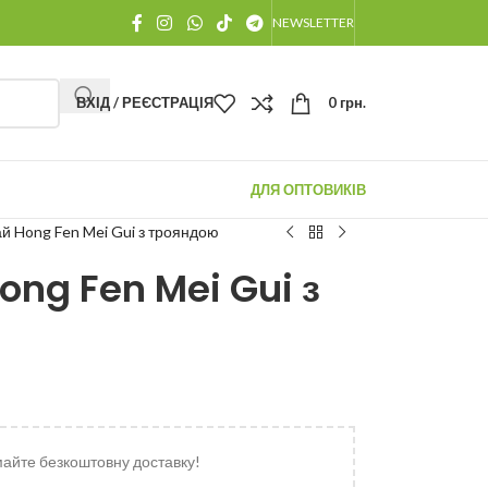
NEWSLETTER
ВХІД / РЕЄСТРАЦІЯ
0
грн.
ДЛЯ ОПТОВИКІВ
й Hong Fen Mei Gui з трояндою
ong Fen Mei Gui з
майте безкоштовну доставку!