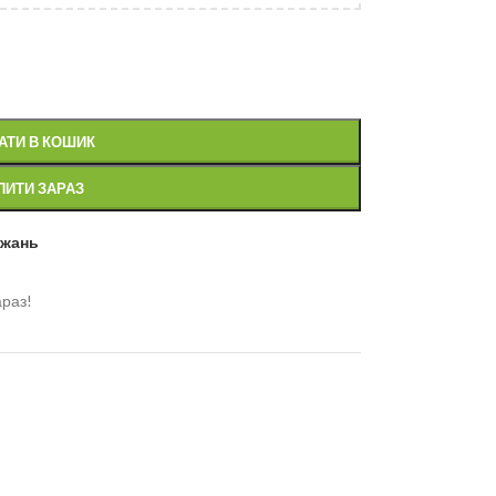
АТИ В КОШИК
ПИТИ ЗАРАЗ
ажань
араз!