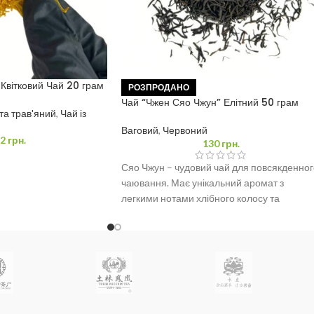
Квітковий Чай 20 грам
РОЗПРОДАНО
Чай “Чжен Сяо Чжун” Елітний 50 грам
та трав'яний
,
Чай із
Ваговий
,
Червоний
2
грн.
130
грн.
Сяо Чжун – чудовий чай для повсякденног
чаювання. Має унікальний аромат з
легкими нотами хлібного колосу та
чорносливу. Корисні властивості: