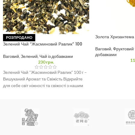
Золота Хризантема 
РОЗПРОДАНО
Зелений Чай “Жасминовий Равлик” 100
Ваговий
,
Фруктовий 
грам
добавками
Ваговий
,
Зелений
,
Чай із добавками
11
230
грн.
Зелений Чай “Жасминовий Равлик” 100 г –
Вишуканий Аромат та Свіжість Відкрийте
для себе світ ніжності та свіжості з нашим