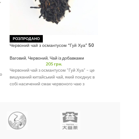
Чорний чай “Сол
РОЗПРОДАНО
Червоний чай з османтусом “Гуй Хуа” 50
Міні Точа
,
Чай із
грам
Ваговий
,
Червоний
,
Чай із добавками
205
грн.
Порційний Чорний
Червоний чай з османтусом “Гуй Хуа” – це
Точа) – це унікал
о
вишуканий китайський чай, який поєднує в
сумішшю високоя
собі насичений смак червоного чаю з
чаю і ароматних