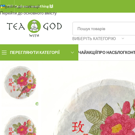
Перейти до навігації
УКР.
God sees everything 🙌
Перейти до основного вмісту
ВИБЕРІТЬ КАТЕГОРІЮ
ПЕРЕГЛЯНУТИ КАТЕГОРІЇ
ЧАЙ
АКЦІЇ
ПРО НАС
БЛОГ
КОН