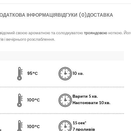
ОДАТКОВА ІНФОРМАЦІЯ
ВІДГУКИ (0)
ДОСТАВКА
, відомий своєю ароматною та солодкуватою
трояндовою
ноткою. Йог
в і вечірнього розслаблення.
95°С
10 хв.
Варити
5 хв.
100°С
Настоювати
10 хв.
15 сек*
100°С
ь
7 проливів