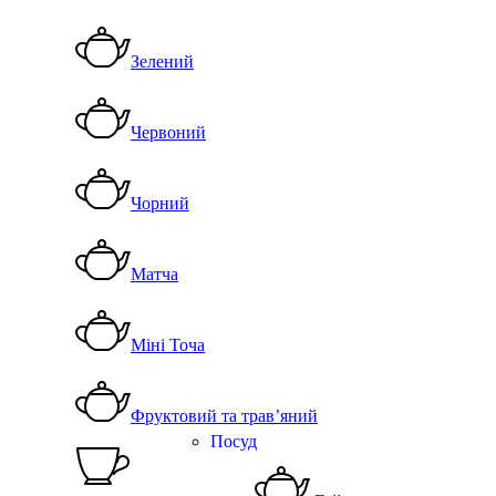
Зелений
Червоний
Чорний
Матча
Міні Точа
Фруктовий та трав’яний
Посуд