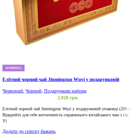
НОВИНКА
Л
Елітний чорний чай Jinmingzun Wuyi у подарунковій
Ч
упаковці (200 г)
Червоний
,
Чорний
,
Подарункові набори
2,920
грн.
Л
в
Елітний чорний чай Jinmingzun Wuyi у подарунковій упаковці (200 г)
ш
Відкрийте для себе витонченість справжнього китайського чаю з гір
Уї.
Д
Д
Додати до списку бажань