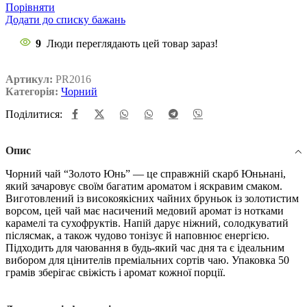
Порівняти
Додати до списку бажань
9
Люди переглядають цей товар зараз!
Артикул:
PR2016
Категорія:
Чорний
Поділитися:
Опис
Чорний чай “Золото Юнь” — це справжній скарб Юньнані,
який зачаровує своїм багатим ароматом і яскравим смаком.
Виготовлений із високоякісних чайних бруньок із золотистим
ворсом, цей чай має насичений медовий аромат із нотками
карамелі та сухофруктів. Напій дарує ніжний, солодкуватий
післясмак, а також чудово тонізує й наповнює енергією.
Підходить для чаювання в будь-який час дня та є ідеальним
вибором для цінителів преміальних сортів чаю. Упаковка 50
грамів зберігає свіжість і аромат кожної порції.