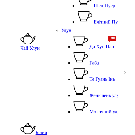
Шен Пуер
Елітний Пуер
Улун
ТОП
Да Хун Пао
Чай Улун
Габа
Те Гуань Інь
Женьшень улун
Молочний улун
Білий