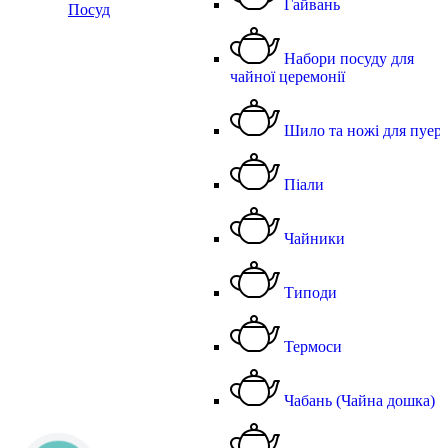
Гайвань
Посуд
Набори посуду для
чайної церемонії
Шило та ножі для пуер
Піали
Чайники
Типоди
Термоси
Чабань (Чайна дошка)