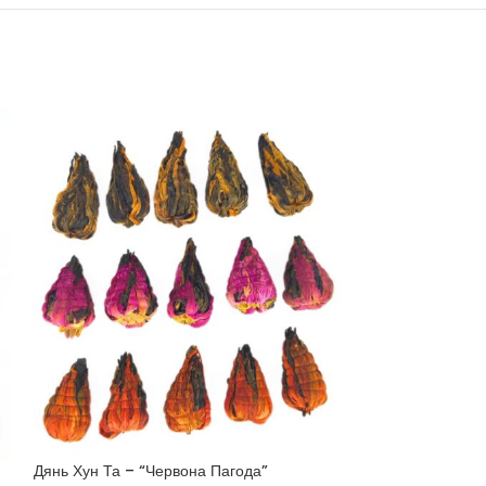
Дянь Хун Та – “Червона Пагода”
Лапсанг Сушонг 