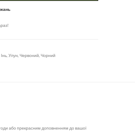
ажань
араз!
 Інь
,
Улун
,
Червоний
,
Чорний
агоди або прекрасним доповненням до вашої