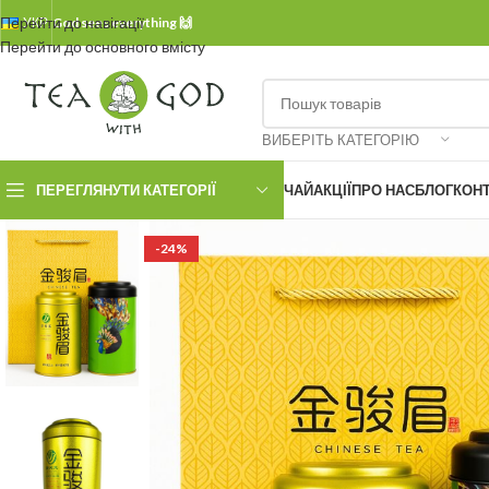
Перейти до навігації
УКР.
God sees everything 🙌
Перейти до основного вмісту
ВИБЕРІТЬ КАТЕГОРІЮ
ПЕРЕГЛЯНУТИ КАТЕГОРІЇ
ЧАЙ
АКЦІЇ
ПРО НАС
БЛОГ
КОН
-24%