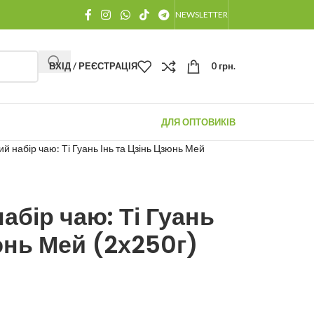
NEWSLETTER
ВХІД / РЕЄСТРАЦІЯ
0
грн.
ДЛЯ ОПТОВИКІВ
й набір чаю: Ті Гуань Інь та Цзінь Цзюнь Мей
бір чаю: Ті Гуань
юнь Мей (2х250г)