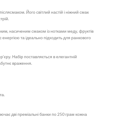
іслясмаком. Його світлий настій і ніжний смак
трій.
боким, насиченим смаком із нотками меду, фруктів
є енергією та ідеально підходить для ранкового
ер’єру. Набір поставляється в елегантній
абутнє враження.
та.
лючає дві преміальні банки по 250 грам кожна