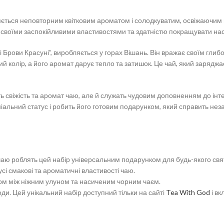
няється неповторним квітковим ароматом і солодкуватим, освіжаючим п
ий своїми заспокійливими властивостями та здатністю покращувати нас
і Брови Красуні”, виробляється у горах Вішань. Він вражає своїм гли
 колір, а його аромат дарує тепло та затишок. Це чай, який заряджа
ють свіжість та аромат чаю, але й служать чудовим доповненням до інт
іальний статус і робить його готовим подарунком, який справить нез
 чаю роблять цей набір універсальним подарунком для будь-якого свя
усі смакові та ароматичні властивості чаю.
ом між ніжним улуном та насиченим чорним чаєм.
и. Цей унікальний набір доступний тільки на сайті
Tea With God
і вк