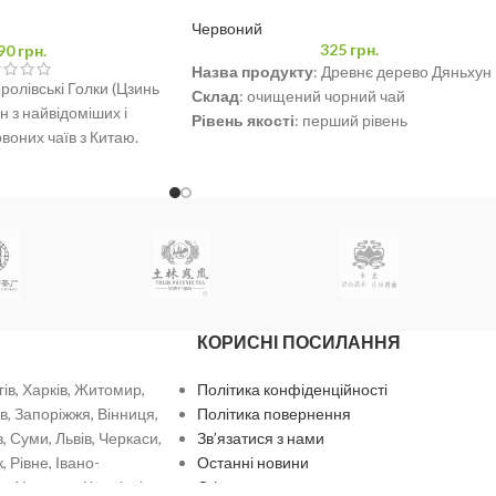
250 грам в жестяній
Червоний
325
грн.
90
грн.
Назва продукту
: Древнє дерево Дяньхун
ролівські Голки (Цзинь
Склад
: очищений чорний чай
н з найвідоміших і
Рівень
якості
: перший рівень
оних чаїв з Китаю.
Вміст
нетто
: 80г
Виробник
: Yunnan Runxiu Tea Co., Ltd.
Місце
походження
: Куньмін, Юньнань
Дата
виготовлення
: 1 березня 2024 року
КОРИСНІ ПОСИЛАННЯ
гів, Харків, Житомир,
Політика конфіденційності
в, Запоріжжя, Вінниця,
Політика повернення
, Суми, Львів, Черкаси,
Зв’язатися з нами
 Рівне, Івано-
Останні новини
ь, Ужгород, Чернівці.
Оферта