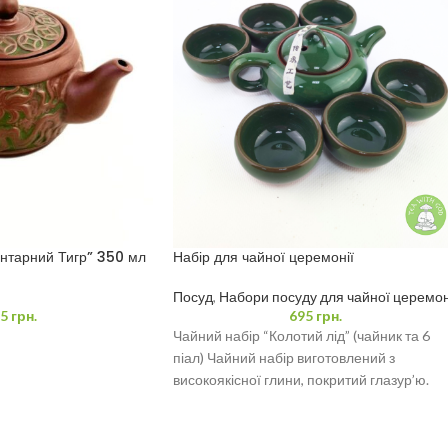
нтарний Тигр” 350 мл
Набір для чайної церемонії
Посуд
,
Набори посуду для чайної церемон
5
грн.
695
грн.
Чайний набір “Колотий лід” (чайник та 6
піал) Чайний набір виготовлений з
високоякісної глини, покритий глазур’ю.
Ідеально підходить для повсякденного