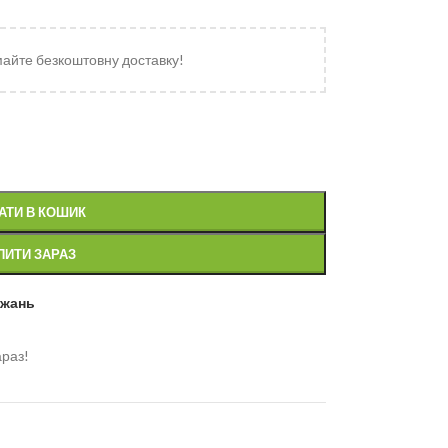
майте безкоштовну доставку!
АТИ В КОШИК
ПИТИ ЗАРАЗ
ажань
араз!