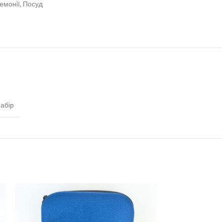
емонії
,
Посуд
абір