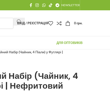
NEWSLETTER
ВХІД / РЕЄСТРАЦІЯ
0
грн.
ДЛЯ ОПТОВИКІВ
ний Набір (Чайник, 4 Піали) у Футлярі |
й Набір (Чайник, 4
рі | Нефритовий