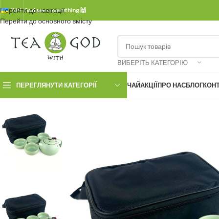
Перейти до навігації
УКР.
God sees everything 🙌
Перейти до основного вмісту
ВИБЕРІТЬ КАТЕГОРІЮ
ПЕРЕГЛЯНУТИ КАТЕГОРІЇ
ЧАЙ
АКЦІЇ
ПРО НАС
БЛОГ
КОН