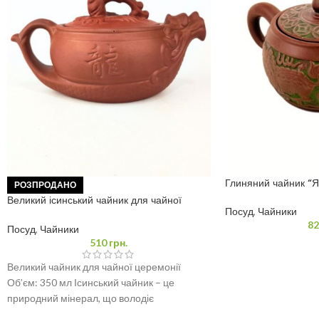
Глиняний чайник “Я
РОЗПРОДАНО
Великий ісинський чайник для чайної
Посуд
,
Чайники
церемонії 350 мл
82
Посуд
,
Чайники
510
грн.
Великий чайник для чайної церемонії
Об’єм: 350 мл Ісинський чайник – це
природний мінерал, що володіє
унікальними властивостями та широким