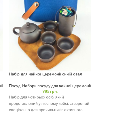
Піала для чаюва
мл
Набір для чайної церемонії синій овал
Посуд
,
Піали
футляр, чайник 160 мл і 4 піали 35 мл
Стильна китайськ
ії
Посуд
,
Набори посуду для чайної церемонії
985
грн.
чудовий вибір дл
Набір для чотирьох осіб, який
чаю! ✅ Ідеально 
представлений у якісному кейсі, створений
вузькому колі
спеціально для прихильників активного
відпочинку та справжніх цінителів естетики.
Цей