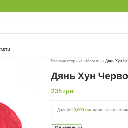
ТАКТИ
Головна сторінка
»
Магазин
»
Дянь Хун Че
Дянь Хун Черво
235
грн.
Додайте
3,000
грн.
до кошика та отри
32 в наявності