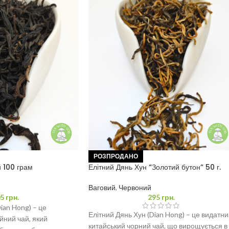
РОЗПРОДАНО
 100 грам
Елітний Дянь Хун “Золотий бутон” 50 г.
Ваговий
,
Червоний
5
грн.
295
грн.
ian Hong) – це
Елітний Дянь Хун (Dian Hong) – це видатн
йний чай, який
китайський чорний чай, що вирощується в