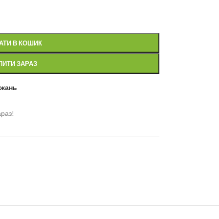
АТИ В КОШИК
ПИТИ ЗАРАЗ
ажань
араз!