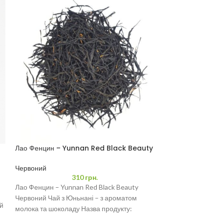
Лао Фенцин – Yunnan Red Black Beauty
Лапсанг Сушонг 
100 грам
50 грам
Червоний
Червоний
,
Чорни
310
грн.
Лао Фенцин – Yunnan Red Black Beauty
Лапсанг Сушонг 
Червоний Чай з Юньнані – з ароматом
китайський чорни
ий
молока та шоколаду Назва продукту:
характерним коп