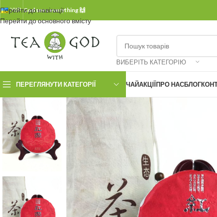
Перейти до навігації
УКР.
God sees everything 🙌
Перейти до основного вмісту
ВИБЕРІТЬ КАТЕГОРІЮ
ПЕРЕГЛЯНУТИ КАТЕГОРІЇ
ЧАЙ
АКЦІЇ
ПРО НАС
БЛОГ
КОН