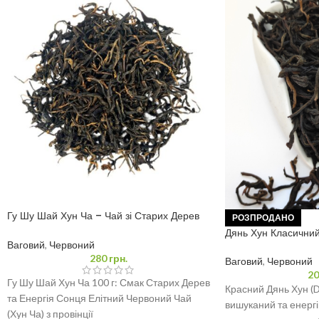
Гу Шу Шай Хун Ча – Чай зі Старих Дерев
РОЗПРОДАНО
100 грам
Дянь Хун Класичний
Ваговий
,
Червоний
280
грн.
Ваговий
,
Червоний
20
Гу Шу Шай Хун Ча 100 г: Смак Старих Дерев
Красний Дянь Хун (D
та Енергія Сонця Елітний Червоний Чай
вишуканий та енергі
(Хун Ча) з провінції