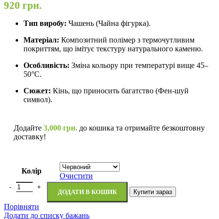
920
грн.
Тип виробу:
Чашень (Чайна фігурка).
Матеріал:
Композитний полімер з термочутливим
покриттям, що імітує текстуру натурального каменю.
Особливість:
Зміна кольору при температурі вище 45–
50°C.
Сюжет:
Кінь, що приносить багатство (Фен-шуй
символ).
Додайте
3,000
грн.
до кошика та отримайте безкоштовну
доставку!
Колір
Очистити
ДОДАТИ В КОШИК
Купити зараз
Порівняти
Додати до списку бажань