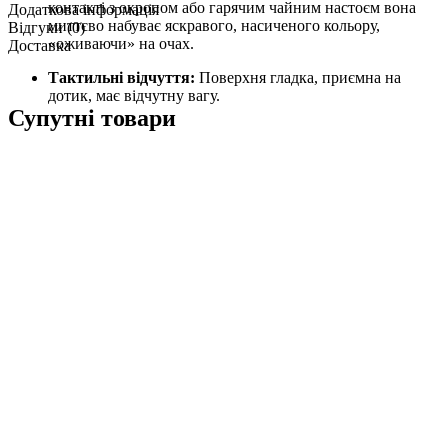
контакті з окропом або гарячим чайним настоєм вона
Додаткова інформація
миттєво набуває яскравого, насиченого кольору,
Відгуки (0)
«оживаючи» на очах.
Доставка
Тактильні відчуття:
Поверхня гладка, приємна на
дотик, має відчутну вагу.
Супутні товари