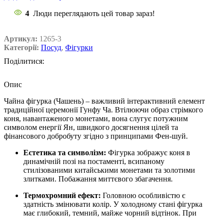
4
Люди переглядають цей товар зараз!
Артикул:
1265-3
Категорії:
Посуд
,
Фігурки
Поділитися:
Опис
Чайна фігурка (Чашень) – важливий інтерактивний елемент
традиційної церемонії Гунфу Ча. Втілюючи образ стрімкого
коня, навантаженого монетами, вона слугує потужним
символом енергії Ян, швидкого досягнення цілей та
фінансового добробуту згідно з принципами Фен-шуй.
Естетика та символізм:
Фігурка зображує коня в
динамічній позі на постаменті, всипаному
стилізованими китайськими монетами та золотими
злитками. Побажання миттєвого збагачення.
Термохромний ефект:
Головною особливістю є
здатність змінювати колір. У холодному стані фігурка
має глибокий, темний, майже чорний відтінок. При