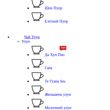
Шен Пуер
Елітний Пуер
Чай Улун
Улун
ТОП
Да Хун Пао
Габа
Те Гуань Інь
Женьшень улун
Молочний улун