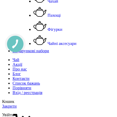
Чахай
Пахощі
Фігурки
Чайні аксесуари
Подарункові набори
Чай
Акції
Про нас
Блог
Контакти
Список бажань
Порівняти
Вхід / реєстрація
Кошик
Закрити
Увійти