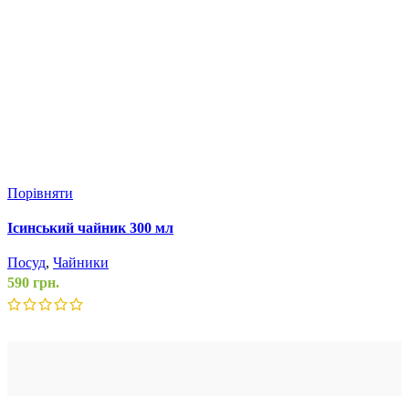
Порівняти
П
Ісинський чайник 300 мл
Н
м
Посуд
,
Чайники
П
590
грн.
9