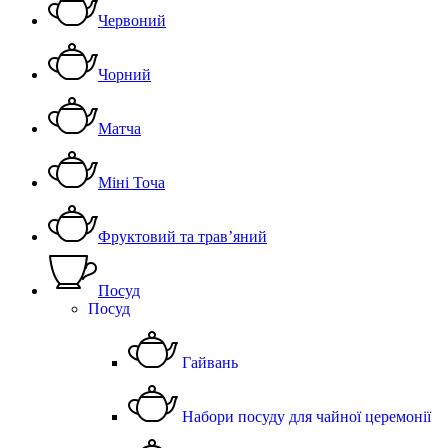
Червоний
Чорний
Матча
Міні Точа
Фруктовий та трав’яний
Посуд
Посуд
Гайвань
Набори посуду для чайної церемонії