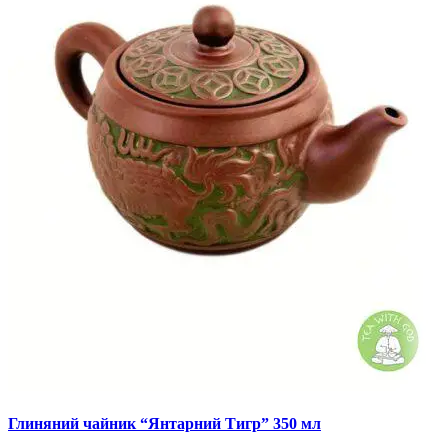
Глиняний чайник “Янтарний Тигр” 350 мл
І