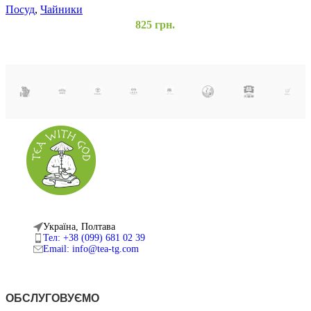
Посуд
,
Чайники
П
825
грн.
Додати
до
списку
бажань
Додати в
кошик
Швидкий
перегляд
Україна, Полтава
Тел: +38 (099) 681 02 39
Email: info@tea-tg.com
ОБСЛУГОВУЄМО