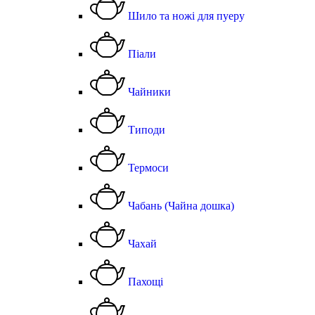
Шило та ножі для пуеру
Піали
Чайники
Типоди
Термоси
Чабань (Чайна дошка)
Чахай
Пахощі