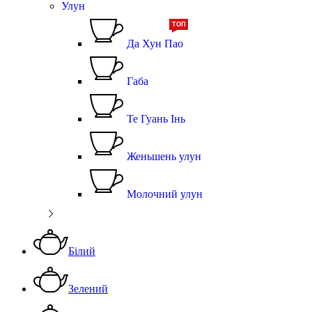
Улун
ТОП
Да Хун Пао
Габа
Те Гуань Інь
Женьшень улун
Молочний улун
Білий
Зелений