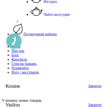
Фігурки
Чайні аксесуари
Подарункові набори
Чай
Акції
Про нас
Блог
Контакти
Список бажань
Порівняти
Вхід / реєстрація
Кошик
Закрити
У кошику немає товарів.
Увійти
Закрити