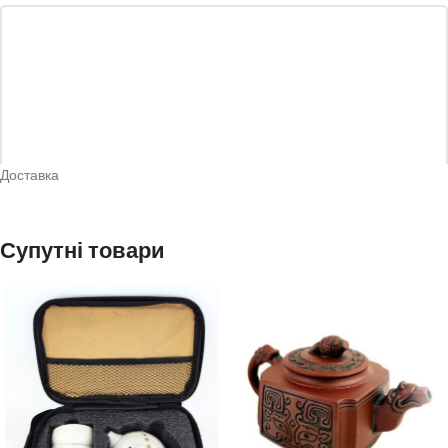
Доставка
*
Назва
Супутні товари
*
Email
Зберегти моє ім'я, e-mail, та адресу сайту в цьому браузері для
моїх подальших коментарів.