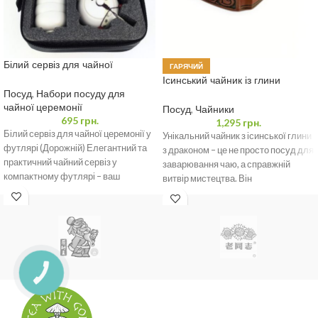
Білий сервіз для чайної
ГАРЯЧИЙ
церемонії у футлярі (Дорожній)
Ісинський чайник із глини
“Мудрий Дракон” 400 мл
Посуд
,
Набори посуду для
чайної церемонії
Посуд
,
Чайники
695
грн.
1,295
грн.
Білий сервіз для чайної церемонії у
Унікальний чайник з ісинської глини
футлярі (Дорожній) Елегантний та
з драконом – це не просто посуд для
практичний чайний сервіз у
заварювання чаю, а справжній
компактному футлярі – ваш
витвір мистецтва. Він
ідеальний компаньйон
КНОПКА
ЗВ'ЯЗКУ