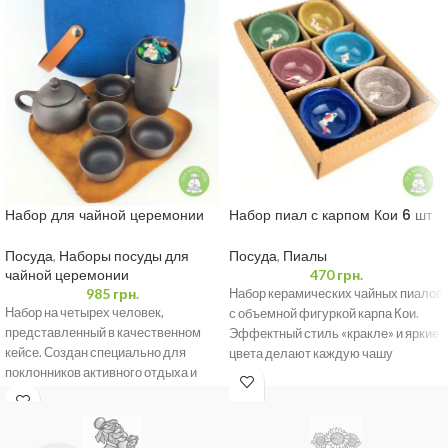
Набор для чайной церемонии
Набор пиал с карпом Кои 6 шт
синий овал футляр, чайник 160
по 40 мл
мл и 4 пиалы 35 мл
Посуда
,
Наборы посуды для
Посуда
,
Пиалы
чайной церемонии
470
грн.
985
грн.
Набор керамических чайных пиалов
Набор на четырех человек,
с объемной фигуркой карпа Кои.
представленный в качественном
Эффектный стиль «кракле» и яркие
кейсе. Создан специально для
цвета делают каждую чашу
поклонников активного отдыха и
уникальной. Идеально
настоящих ценителей эстетики.
Этот изысканный