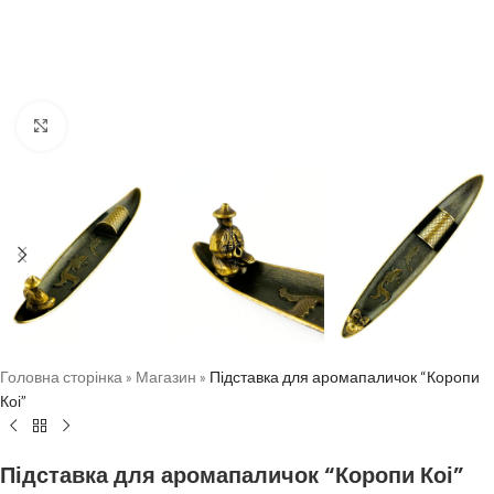
Натисніть, щоб збільшити
Головна сторінка
»
Магазин
»
Підставка для аромапаличок “Коропи
Коі”
Підставка для аромапаличок “Коропи Коі”