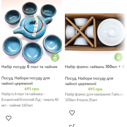
Набір посуду 6 піал та чайник
Набір фаянс гайвань 100мл + 4
піали 25мл
Посуд
,
Набори посуду для
Посуд
,
Набори посуду для
чайної церемонії
чайної церемонії
695
грн.
495
грн.
Набір із 6 піал та чайника –
Набір фаянс для чаювання: Гайвань
Блакитний Колотий Лід – пиала 40
100мл 4 піали 25мл
мл – чайник 160 мл