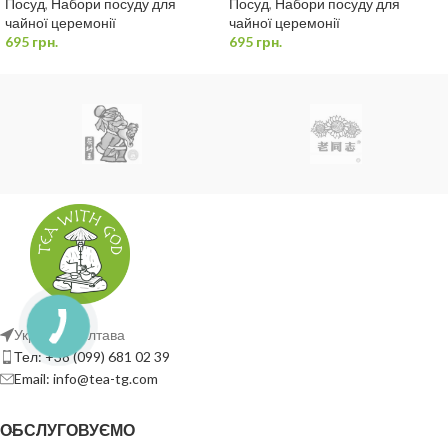
Посуд
,
Набори посуду для
Посуд
,
Набори посуду для
чайної церемонії
чайної церемонії
695
грн.
695
грн.
Україна, Полтава
Тел: +38 (099) 681 02 39
Email: info@tea-tg.com
ОБСЛУГОВУЄМО