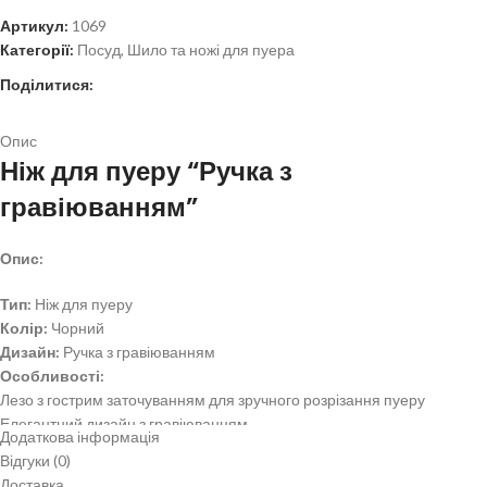
Артикул:
1069
Категорії:
Посуд
,
Шило та ножі для пуера
Поділитися:
Опис
Ніж для пуеру “Ручка з
гравіюванням”
Опис:
Тип:
Ніж для пуеру
Колір:
Чорний
Дизайн:
Ручка з гравіюванням
Особливості:
Лезо з гострим заточуванням для зручного розрізання пуеру
Елегантний дизайн з гравіюванням
Додаткова інформація
Виготовлений з високоякісних матеріалів
Відгуки (0)
Переваги:
Доставка