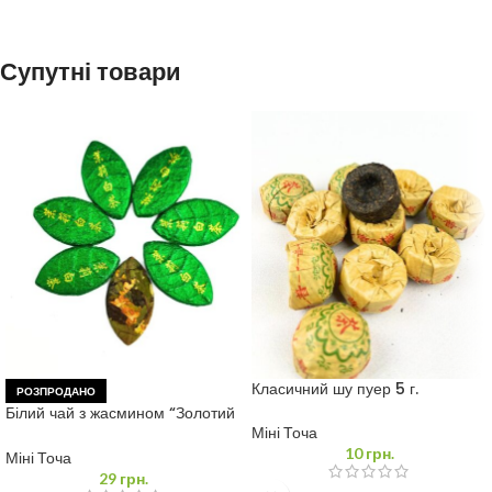
Супутні товари
Класичний шу пуер 5 г.
РОЗПРОДАНО
Білий чай з жасмином “Золотий
Лист” 7 г.
Міні Точа
10
грн.
Міні Точа
29
грн.