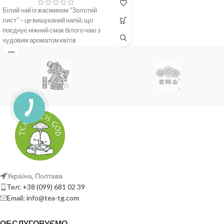
Білий чай із жасмином “Золотий
лист” – це вишуканий напій, що
поєднує ніжний смак білого чаю з
чудовим ароматом квітів
Україна, Полтава
Тел: +38 (099) 681 02 39
Email: info@tea-tg.com
ОБСЛУГОВУЄМО