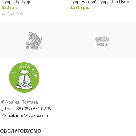
Пуер
,
Шу Пуер
Пуер
,
Елітний Пуер
,
Шен Пуер
630
грн.
3,390
грн.
Варити
5 хв.
Настоювати
10 хв.
Заварювання проливом
10г / 200мл
чайник, тіпод, гайвань
100°С
Україна, Полтава
15 сек*
Тел: +38 (099) 681 02 39
7 проливів
Email: info@tea-tg.com
Перед заварюванням треба промити окропом |
*
Кожний
ОБСЛУГОВУЄМО