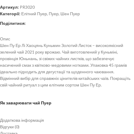
Артикул:
PR3020
Категорії:
Елітний Пуер
,
Пуер
,
Шен Пуер
Поділитися:
Опис
Шен Пу Ер Лі Хаоцянь Куньмин Золотий Листок – високоякісний
зелений чай 2021 року врожаю. Чай виготовлений у Куньміні,
провінція Юньнань, зі свіжих чайних листків, що забезпечує
насичений смак з квітково-медовими нотками. Упаковка 45 грамів
ідеально підходить для дегустації та щоденного чаювання.
Відмінний вибір для справжніх цінителів китайських чаїв. Покращіть
свій чайний ритуал з цим елітним сортом Шен Пу Ер.
Як заварювати чай Пуер
Додаткова інформація
Метод настоювання
Відгуки (0)
Доставка