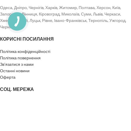
наступний пролив
+15 сек.
Одеса, Дніпро, Чернігів, Харків, Житомир, Полтава, Херсон, Київ,
Запоріжжя, Вінниця, Кіровоград, Миколаїв, Суми, Львів, Черкаси,
Хмельницький, Луцьк, Рівне, Івано-Франківськ, Тернопіль, Ужгород,
Чернівці.
КОРИСНІ ПОСИЛАННЯ
Політика конфіденційності
Політика повернення
Зв’язатися з нами
Останні новини
Оферта
СОЦ. МЕРЕЖА
Ми в instagram
Ми в Facebook
Ми в TikTok
Ми в Telegram
TEA WITH GOD
2023
Створення сайту - Mi Web Studio
. ВСІ ПРАВА ЗАХИЩЕНІ