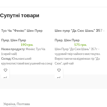
Супутні товари
Туо Ча “Фенікс” Шен Пуер
Шен пуер “Да Сює Шань” 357 г.
Пуер
,
Шен Пуер
Пуер
,
Шен Пуер
190
грн.
575
грн.
Назва продукту
: Фенікс Туо Ча
Шен Пуер “До Сюе Шань” 357 г –
(сирий чай)
чудовий твір чайного мистецтва.
Склад
: Юньнанський
Виростаючи на відмінках гір “Да
крупнолистовий висушений на сонці
Сюе”, цей чай
зелений чай.
Вага
: 100 грам
Дата виробництва
: 16 березня
2022 р.
Термін придатності
: Підходить
для тривалого зберігання за умов
зберігання, що відповідають
виконавчим стандартам.
Україна, Полтава