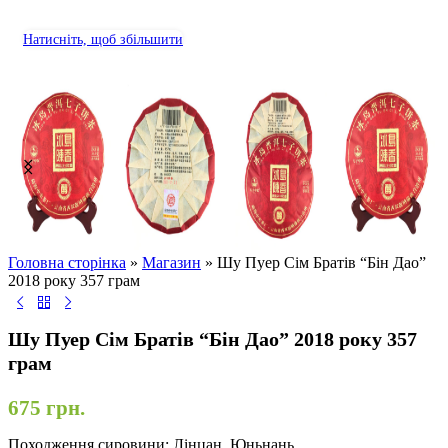
Натисніть, щоб збільшити
Головна сторінка
»
Магазин
»
Шу Пуер Сім Братів “Бін Дао”
2018 року 357 грам
Шу Пуер Сім Братів “Бін Дао” 2018 року 357
грам
675
грн.
Походження сировини: Лінцан, Юньнань