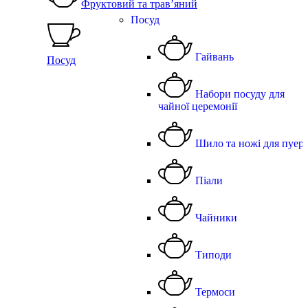
Фруктовий та трав’яний
Посуд
Гайвань
Посуд
Набори посуду для
чайної церемонії
Шило та ножі для пуер
Піали
Чайники
Типоди
Термоси