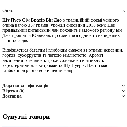
Опис
Шу Пуер Сім Братів Бін Дао
в традиційній формі чайного
блина вагою 357 грамів, урожай сировини 2018 року. Цей
преміальний китайський чай походить з відомого регіону Бін
Дао, провінція Юньнань, що славиться одними з найкращих
чайних садів.
Відрізняється багатим і глибоким смаком з нотками деревини,
горіхів, сухофруктів та легкою землистістю. Аромат
насичений, з теплими, трохи солодкими відтінками,
характерними для витриманих Шу Пуерів. Настій має
глибокий червоно-коричневий колір.
Додаткова інформація
Відгуки (0)
Доставка
Супутні товари