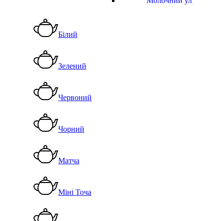
Молочний улун
Білий
Зелений
Червоний
Чорний
Матча
Міні Точа