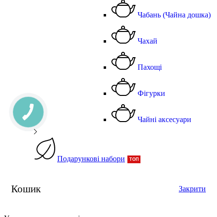
Чабань (Чайна дошка)
Чахай
Пахощі
Фігурки
Чайні аксесуари
Подарункові набори
ТОП
Кошик
Закрити