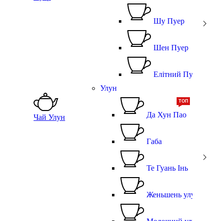
Шу Пуер
Шен Пуер
Елітний Пуер
Улун
ТОП
Да Хун Пао
Чай Улун
Габа
Те Гуань Інь
Женьшень улун