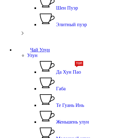
Шен Пуэр
Элитный пуэр
Чай Улун
Улун
ТОП
Да Хун Пао
Габа
Те Гуань Инь
Женьшень улун