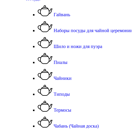
Гайвань
Наборы посуды для чайной церемони
Шило и ножи для пуэра
Пиалы
Чайники
Типоды
Термосы
Чабань (Чайная доска)