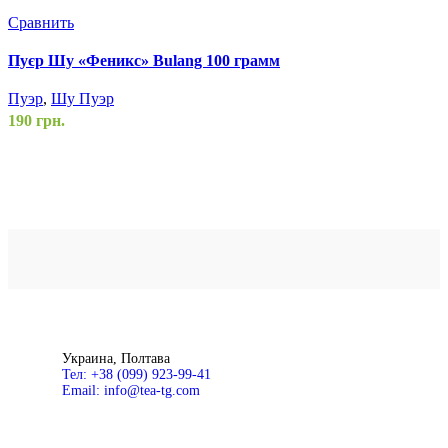
Сравнить
С
Пуєр Шу «Феникс» Bulang 100 грамм
Ч
Пуэр
,
Шу Пуэр
П
190
грн.
3
Украина, Полтава
Тел: +38 (099) 923-99-41
Email: info@tea-tg.com