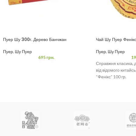
Пуер Шу 300г. Дерево Банчжан
Чай Шу Пуер Фенікс
Пуер
,
Шу Пуер
Пуер
,
Шу Пуер
695
грн.
19
Справжня класика, 
від відомого китайсь
“Фенікс” 100 гр.