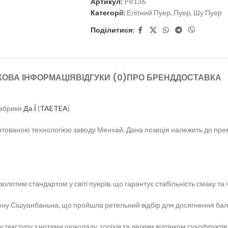
Артикул:
PR136
Категорії:
Елітний Пуер
,
Пуер
,
Шу Пуер
Поділитися:
КОВА ІНФОРМАЦІЯ
ВІДГУКИ (0)
ПРО БРЕНД
ДОСТАВКА
 фабрики
Да Ї
(
TAETEA
)
тованою технологією заводу Менхай. Дана позиція належить до прем
олотим стандартом у світі пуерів, що гарантує стабільність смаку та
ону Сішуанбаньна, що пройшла ретельний відбір для досягнення балан
 текстуру з нотами шоколаду, горіхів та легким відтінком сухофруктів