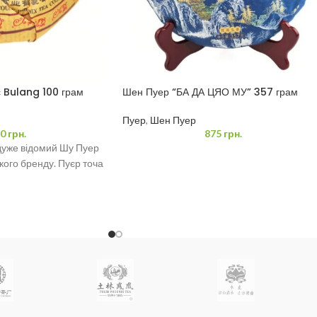
 Bulang 100 грам
Шен Пуер “БА ДА ЦЯО МУ” 357 грам
Пуер
,
Шен Пуер
0
грн.
875
грн.
дуже відомий Шу Пуер
кого бренду. Пуєр точа