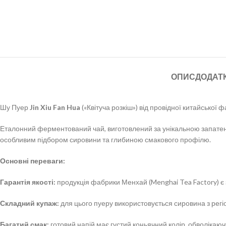
ОПИС
ДОДАТ
Шу Пуер
Jin Xiu Fan Hua
(«Квітуча розкіш») від провідної китайської
Еталонний ферментований чай, виготовлений за унікальною запатен
особливим підбором сировини та глибиною смакового профілю.
Основні переваги:
Гарантія якості:
продукція фабрики Менхай (Menghai Tea Factory) є з
Складний купаж:
для цього пуеру використовується сировина з регі
Багатий смак:
готовий напій має густий коньячний колір, обволікаючу