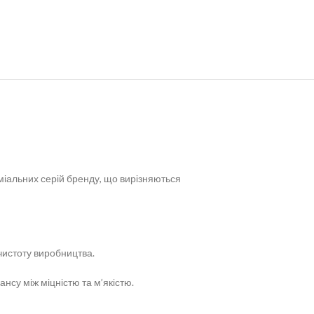
іальних серій бренду, що вирізняються
 чистоту виробництва.
су між міцністю та м’якістю.
.