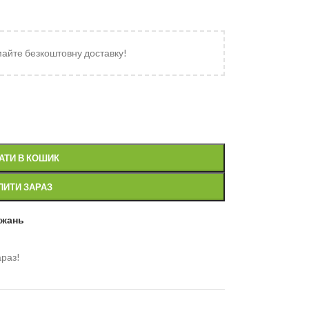
майте безкоштовну доставку!
АТИ В КОШИК
ПИТИ ЗАРАЗ
ажань
араз!