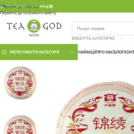
Перейти до навігації
УКР.
God sees everything 🙌
Перейти до основного вмісту
ВИБЕРІТЬ КАТЕГОРІЮ
ПЕРЕГЛЯНУТИ КАТЕГОРІЇ
ЧАЙ
АКЦІЇ
ПРО НАС
БЛОГ
КОН