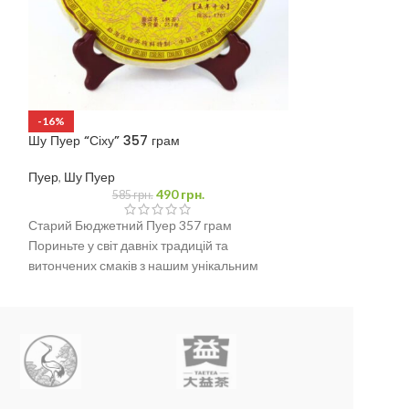
Шу Пуер “Червон
-16%
Шу Пуер “Сіху” 357 грам
Пуер
,
Шу Пуер
Пуер
,
Шу Пуер
490
грн.
585
грн.
Найменування 
чайна цегла (сти
Старий Бюджетний Пуер 357 грам
Склад
: Юньнанс
Пориньте у світ давніх традицій та
висушений на сон
витончених смаків з нашим унікальним
Вміст нетто
: 250
млинцем Шу Пуера вагою
Походження
: К
Дата сировини:
Дата виготовле