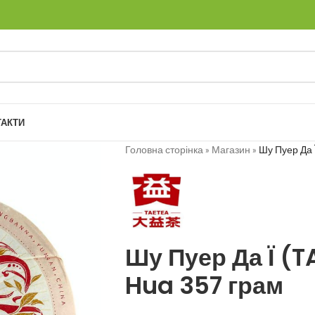
ТАКТИ
Головна сторінка
»
Магазин
»
Шу Пуер Да Ї
Шу Пуер Да Ї (T
Hua 357 грам