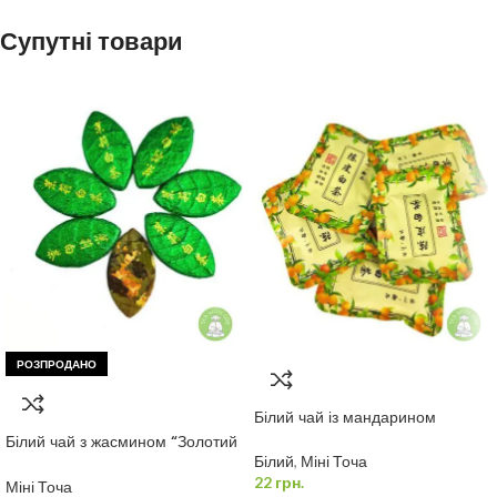
Супутні товари
РОЗПРОДАНО
Білий чай із мандарином
Білий чай з жасмином “Золотий
Лист” 7 г.
Білий
,
Міні Точа
22
грн.
Міні Точа