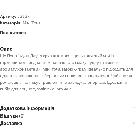
Артикул:
2127
Категорія:
Міні Точа
Поділитися:
Опис
Шу Пуер “Хуан Джу” з хризантемою – це витончений чай із
гармонійним поєднанням насиченого смаку пуеру та ніжного
аромату хризантеми. Міні-точа вагою 6 грам ідеально підходить для
одного заварювання, зберігаючи всі корисні властивості. Чай сприяє
релаксації, поліпшує травлення та заряджає енергією. Ідеальний
вибір для поціновувачів якісного чаю.
Додаткова інформація
Відгуки (0)
Доставка