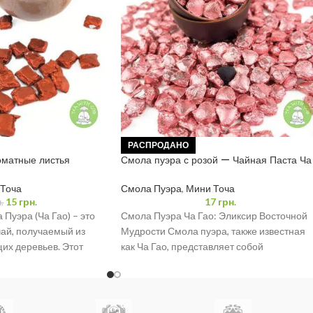
РАСПРОДАНО
матные листья
Смола пуэра с розой — Чайная Паста Ча
грамм
Гао 0,5 грамм
Точа
Смола Пуэра
,
Мини Точа
15
грн.
17
грн.
.
Пуэра (Ча Гао) – это
Смола Пуэра Ча Гао: Эликсир Восточной
чай, получаемый из
Мудрости Смола пуэра, также известная
их деревьев. Этот
как Ча Гао, представляет собой
 экстракт
концентрированный экстракт из листьев