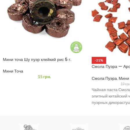
Мини точа Шу пуэр клейкий рис 5 г.
-21%
Смола Пуэра — Аро
Мини Точа
клейкого риса 0,5 
15
грн.
Смола Пуэра
,
Мини 
19
грн
Чайная паста Смола 
элитный китайский 
пуэрных дикорастущ
натуральный чайный