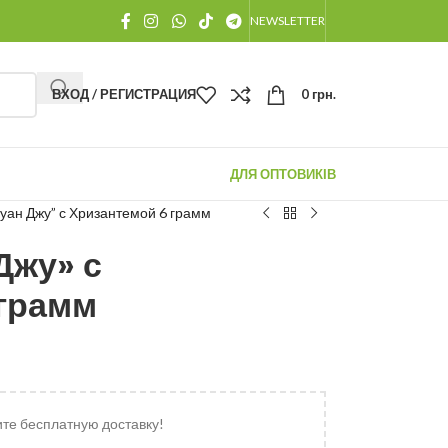
NEWSLETTER
ВХОД / РЕГИСТРАЦИЯ
0
грн.
ДЛЯ ОПТОВИКІВ
уан Джу” с Хризантемой 6 грамм
Джу» с
 грамм
ите бесплатную доставку!