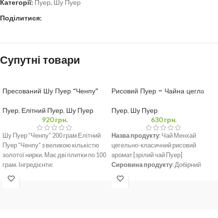
Категорії:
Пуер
,
Шу Пуер
Поділитися:
Супутні товари
Пресований Шу Пуер “Ченпу”
Рисовий Пуер – Чайна цегла
200 грам
Менхай 250 грам
Пуер
,
Елітний Пуер
,
Шу Пуер
Пуер
,
Шу Пуер
920
грн.
630
грн.
Шу Пуер “Ченпу” 200 грам Елітний
Назва продукту
: Чай Менхай
Пуер “Ченпу” з великою кількістю
цегельно-класичний рисовий
золотої нирки. Має дві плитки по 100
аромат [зрілий чай Пуер]
грам. Інгредієнти:
Сировина продукту
: Добірний
крупнолистовий висушений на сонці
чай Менхай.
Місце походження
: провінція
Юньнань, префектура
Сішуанбаньна, Менхай повіт.