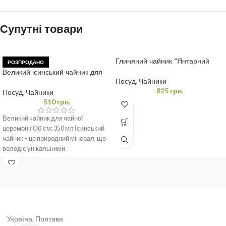
Супутні товари
Глиняний чайник “Янтарний
РОЗПРОДАНО
Тигр” 350 мл
Великий ісинський чайник для
чайної церемонії 350 мл
Посуд
,
Чайники
825
грн.
Посуд
,
Чайники
510
грн.
Великий чайник для чайної
церемонії Об’єм: 350 мл Ісинський
чайник – це природний мінерал, що
володіє унікальними
властивостями та широким
Україна, Полтава