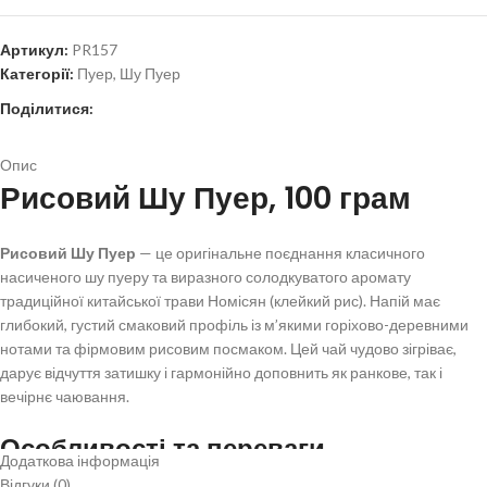
Артикул:
PR157
Категорії:
Пуер
,
Шу Пуер
Поділитися:
Опис
Рисовий Шу Пуер, 100 грам
Рисовий Шу Пуер
— це оригінальне поєднання класичного
насиченого шу пуеру та виразного солодкуватого аромату
традиційної китайської трави Номісян (клейкий рис). Напій має
глибокий, густий смаковий профіль із м’якими горіхово-деревними
нотами та фірмовим рисовим посмаком. Цей чай чудово зігріває,
дарує відчуття затишку і гармонійно доповнить як ранкове, так і
вечірнє чаювання.
Особливості та переваги
Додаткова інформація
Відгуки (0)