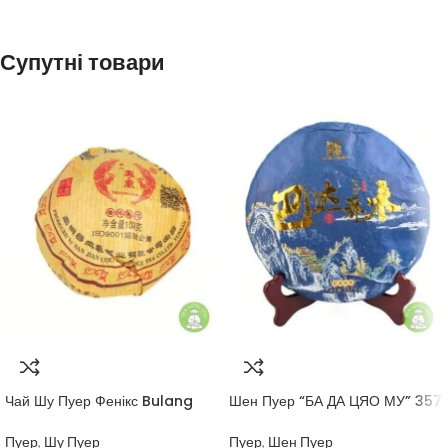
Супутні товари
Чай Шу Пуер Фенікс Bulang
Шен Пуер “БА ДА ЦЯО МУ” 357
100 грам
грам
Пуер
,
Шу Пуер
Пуер
,
Шен Пуер