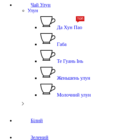
Чай Улун
Улун
ТОП
Да Хун Пао
Габа
Те Гуань Інь
Женьшень улун
Молочний улун
Білий
Зелений