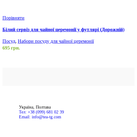
Порівняти
П
Білий сервіз для чайної церемонії у футлярі (Дорожній)
Г
Посуд
,
Набори посуду для чайної церемонії
П
695
грн.
8
Україна, Полтава
Тел: +38 (099) 681 02 39
Email: info@tea-tg.com