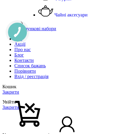
Чайні аксесуари
Подарункові набори
Чай
Акції
Про нас
Блог
Контакти
Список бажань
Порівняти
Вхід / реєстрація
Кошик
Закрити
Увійти
Закрити