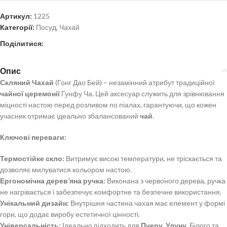
Артикул:
1225
Категорії:
Посуд
,
Чахай
Поділитися:
Опис
Скляний Чахай
(Гонг Дао Бей) – незамінний атрибут традиційної
чайної церемонії
Гунфу Ча. Цей аксесуар служить для зрівнювання
міцності настою перед розливом по піалах, гарантуючи, що кожен
учасник отримає ідеально збалансований
чай
.
Ключові переваги:
Термостійке скло:
Витримує високі температури, не тріскається та
дозволяє милуватися кольором настою.
Ергономічна дерев’яна ручка:
Виконана з червоного дерева, ручка
не нагрівається і забезпечує комфортне та безпечне використання.
Унікальний дизайн:
Внутрішня частина чахая має елемент у формі
гори, що додає виробу естетичної цінності.
Універсальність:
Ідеально підходить для
Пуеру
,
Улуну
, Білого та