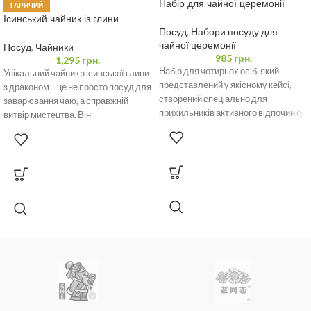
Набір для чайної церемонії
ГАРЯЧИЙ
синій овал футляр, чайник 160
Ісинський чайник із глини
мл і 4 піали 35 мл
“Мудрий Дракон” 400 мл
Посуд
,
Набори посуду для
чайної церемонії
Посуд
,
Чайники
985
грн.
1,295
грн.
Набір для чотирьох осіб, який
Унікальний чайник з ісинської глини
представлений у якісному кейсі,
з драконом – це не просто посуд для
створений спеціально для
заварювання чаю, а справжній
прихильників активного відпочинку
витвір мистецтва. Він
та справжніх цінителів естетики.
Цей