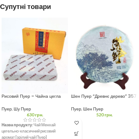
Супутні товари
Рисовий Пуер – Чайна цегла
Шен Пуер “Древнє дерево” 357
Менхай 250 грам
г.
Пуер
,
Шу Пуер
Пуер
,
Шен Пуер
630
грн.
520
грн.
Назва продукту
: Чай Менхай
цегельно-класичний рисовий
аромат [зрілий чай Пуер]