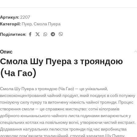
Артикул:
2207
Категорії:
Пуер
,
Смола Пуера
Поділитися:
Опис
Смола Шу Пуера з трояндою
(Ча Гао)
Смола Шу Пуера з трояндою (Ча Гао) — це унікальний,
висококонцентрований чайний продукт, який поєднує в собі потужну
тонізуючу силу пуеру та витончену ніжність чайної троянди. Процес
створення смоли — це справжнє мистецтво: сотні кілограмів
добірного юньнаньського чайного листа годинами випарюються у
спеціальних котлах на повільному вогні, утворюючи чистий екстракт.
Додавання натуральних пелюсток троянди під час виробництва
дозволяє пом’якшити традиційний, строгий характер Шу Пуеру,