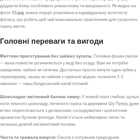
додаючи йому особливого романтизму та вишуканості. Як видно на
фото
15.jpg
, кожна порція упакована в індивідуальну золотисту
фольгу, що робить цей чай максимально практичним для сучасного
темпу життя.
Головні переваги та вигоди
Миттєве приготування без зайвих зусиль:
Головна фішка смоли
— вона повністю розчиняється у воді без осаду. Вам не потрібні
заварники, чабані чи ситечка. Достатньо просто кинути один кубик у
термокружку, чашку чи чайник з гарячою водою, почекати 1-2
хвилини — і ваш бездоганний напій готовий.
Шоколадно-квітковий баланс смаку:
У кожній піалі глибокі, щільні
ноти темного шоколаду, печеного горіха та деревини Шу Пуеру дуже
м’яко переплітаються з делікатним, солодкуватим і шляхетним
ароматом бутонів троянди. Напій п’ється неймовірно легко та
залишає довгий оксамитовий посмак.
Чиста та тривала енергія:
Смола є потужним природним