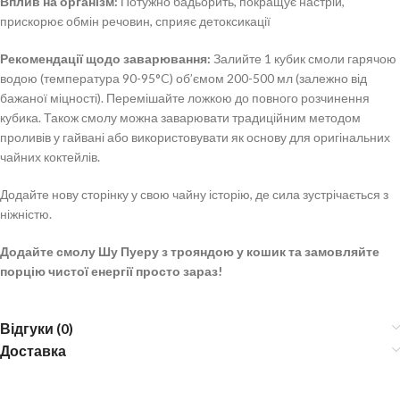
Вплив на організм:
Потужно бадьорить, покращує настрій,
прискорює обмін речовин, сприяє детоксикації
Рекомендації щодо заварювання:
Залийте 1 кубик смоли гарячою
водою (температура 90-95°C) об’ємом 200-500 мл (залежно від
бажаної міцності). Перемішайте ложкою до повного розчинення
кубика. Також смолу можна заварювати традиційним методом
проливів у гайвані або використовувати як основу для оригінальних
чайних коктейлів.
Додайте нову сторінку у свою чайну історію, де сила зустрічається з
ніжністю.
Додайте смолу Шу Пуеру з трояндою у кошик та замовляйте
порцію чистої енергії просто зараз!
Відгуки (0)
Доставка