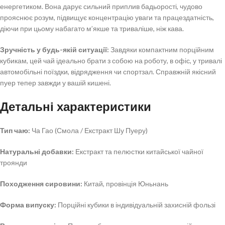
енергетиком. Вона дарує сильний приплив бадьорості, чудово
прояснює розум, підвищує концентрацію уваги та працездатність,
діючи при цьому набагато м’якше та триваліше, ніж кава.
Зручність у будь-якій ситуації:
Завдяки компактним порційним
кубикам, цей чай ідеально брати з собою на роботу, в офіс, у тривалі
автомобільні поїздки, відрядження чи спортзал. Справжній якісний
пуер тепер завжди у вашій кишені.
Детальні характеристики
Тип чаю:
Ча Гао (Смола / Екстракт Шу Пуеру)
Натуральні добавки:
Екстракт та пелюстки китайської чайної
троянди
Походження сировини:
Китай, провінція Юньнань
Форма випуску:
Порційні кубики в індивідуальній захисній фользі