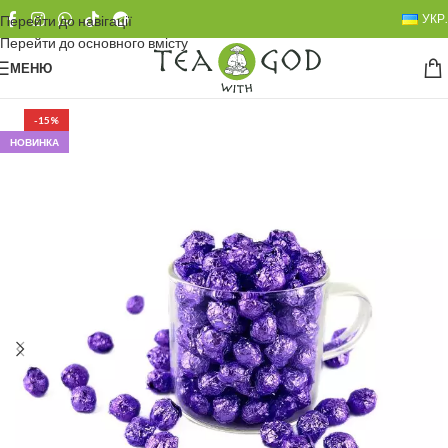
УКР.
Перейти до навігації
Перейти до основного вмісту
МЕНЮ
-15%
НОВИНКА