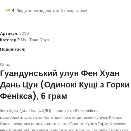
4
Люди переглядають цей товар зараз!
Артикул:
2210
Категорії:
Міні Точа
,
Улун
Поділитися:
Опис
Гуандунський улун Фен Хуан
Дань Цун (Одинокі Кущі з Горки
Фенікса), 6 грам
Фен Хуан Дань Цун (ФХДЦ) — один із найяскравіших,
найароматніших та найбагатших на емоції темних улунів Китаю.
Свою назву, яка перекладається як «Одинокі Кущі з Горки Фенікса»,
він отримав завдяки унікальній технології збору: сировину збирають