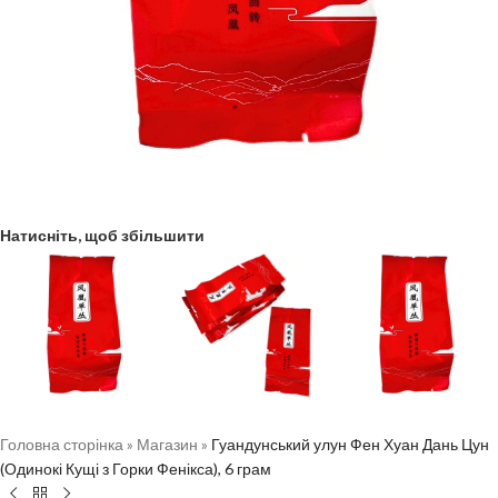
Натисніть, щоб збільшити
Головна сторінка
»
Магазин
»
Гуандунський улун Фен Хуан Дань Цун
(Одинокі Кущі з Горки Фенікса), 6 грам