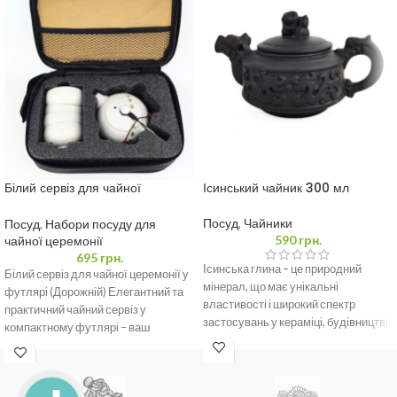
Білий сервіз для чайної
Ісинський чайник 300 мл
церемонії у футлярі (Дорожній)
Посуд
,
Чайники
Посуд
,
Набори посуду для
590
грн.
чайної церемонії
695
грн.
Ісинська глина – це природний
Білий сервіз для чайної церемонії у
мінерал, що має унікальні
футлярі (Дорожній) Елегантний та
властивості і широкий спектр
практичний чайний сервіз у
застосувань у кераміці, будівництві
компактному футлярі – ваш
та медицині завдяки
ідеальний компаньйон