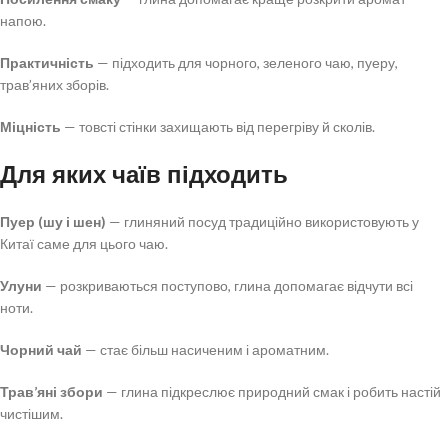
напою.
Практичність
— підходить для чорного, зеленого чаю, пуеру,
трав’яних зборів.
Міцність
— товсті стінки захищають від перегріву й сколів.
Для яких чаїв підходить
Пуер (шу і шен)
— глиняний посуд традиційно використовують у
Китаї саме для цього чаю.
Улуни
— розкриваються поступово, глина допомагає відчути всі
ноти.
Чорний чай
— стає більш насиченим і ароматним.
Трав’яні збори
— глина підкреслює природний смак і робить настій
чистішим.