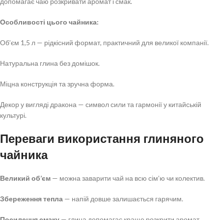
допомагає чаю розкривати аромат і смак.
Особливості цього чайника:
Об’єм 1,5 л — рідкісний формат, практичний для великої компанії.
Натуральна глина без домішок.
Міцна конструкція та зручна форма.
Декор у вигляді дракона — символ сили та гармонії у китайській
культурі.
Переваги використання глиняного
чайника
Великий об’єм
— можна заварити чай на всю сім’ю чи колектив.
Збереження тепла
— напій довше залишається гарячим.
Посилення смаку
— глина допомагає краще розкрити аромат