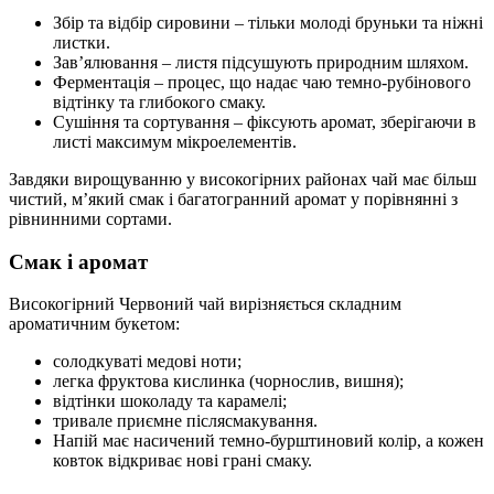
Збір та відбір сировини – тільки молоді бруньки та ніжні
листки.
Зав’ялювання – листя підсушують природним шляхом.
Ферментація – процес, що надає чаю темно-рубінового
відтінку та глибокого смаку.
Сушіння та сортування – фіксують аромат, зберігаючи в
листі максимум мікроелементів.
Завдяки вирощуванню у високогірних районах чай має більш
чистий, м’який смак і багатогранний аромат у порівнянні з
рівнинними сортами.
Смак і аромат
Високогірний Червоний чай вирізняється складним
ароматичним букетом:
солодкуваті медові ноти;
легка фруктова кислинка (чорнослив, вишня);
відтінки шоколаду та карамелі;
тривале приємне післясмакування.
Напій має насичений темно-бурштиновий колір, а кожен
ковток відкриває нові грані смаку.