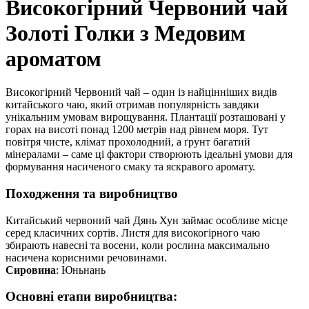
Високогірний Червоний чай
Золоті Голки з Медовим
ароматом
Високогірний Червоний чай – один із найцінніших видів
китайського чаю, який отримав популярність завдяки
унікальним умовам вирощування. Плантації розташовані у
горах на висоті понад 1200 метрів над рівнем моря. Тут
повітря чисте, клімат прохолодний, а ґрунт багатий
мінералами – саме ці фактори створюють ідеальні умови для
формування насиченого смаку та яскравого аромату.
Походження та виробництво
Китайський червоний чай Дянь Хун займає особливе місце
серед класичних сортів. Листя для високогірного чаю
збирають навесні та восени, коли рослина максимально
насичена корисними речовинами.
Сировина
: Юньнань
Основні етапи виробництва: