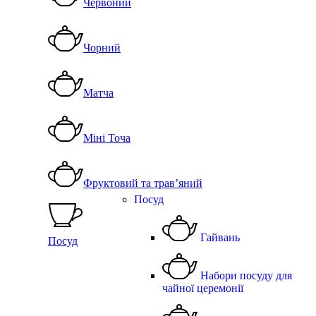
Червоний
Чорний
Матча
Міні Точа
Фруктовий та трав’яний
Посуд
Гайвань
Посуд
Набори посуду для
чайної церемонії