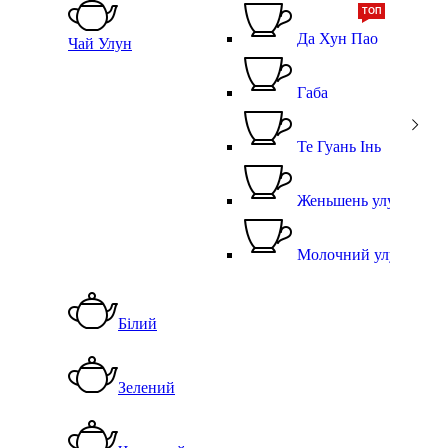
ТОП
Да Хун Пао
Чай Улун
Габа
Те Гуань Інь
Женьшень улун
Молочний улун
Білий
Зелений