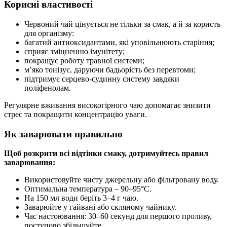
Корисні властивості
Червоний чай цінується не тільки за смак, а й за користь
для організму:
багатий антиоксидантами, які уповільнюють старіння;
сприяє зміцненню імунітету;
покращує роботу травної системи;
м’яко тонізує, даруючи бадьорість без перевтоми;
підтримує серцево-судинну систему завдяки
поліфенолам.
Регулярне вживання високогірного чаю допомагає знизити
стрес та покращити концентрацію уваги.
Як заварювати правильно
Щоб розкрити всі відтінки смаку, дотримуйтесь правил
заварювання:
Використовуйте чисту джерельну або фільтровану воду.
Оптимальна температура – 90–95°C.
На 150 мл води беріть 3–4 г чаю.
Заварюйте у гайвані або скляному чайнику.
Час настоювання: 30–60 секунд для першого проливу,
поступово збільшуйте.