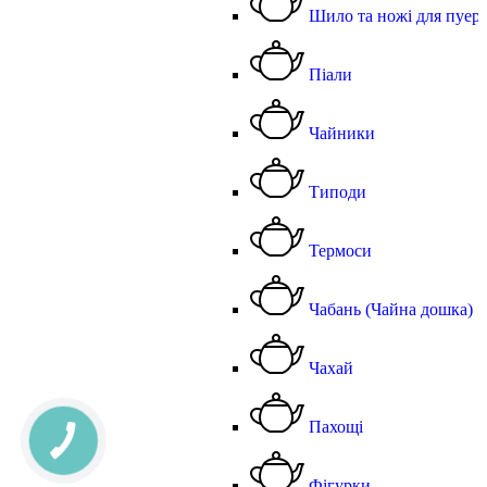
Шило та ножі для пуер
Піали
Чайники
Типоди
Термоси
Чабань (Чайна дошка)
Чахай
Пахощі
Фігурки