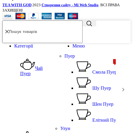
TEA WITH GOD
2023
Створення сайту - Mi Web Studio
. ВСІ ПРАВА
ЗАХИЩЕНІ
Категорії
Меню
Пуер
ТОП
ТОП
Чай
Смола Пуера
Пуер
Шу Пуер
Шен Пуер
Елітний Пуер
Улун