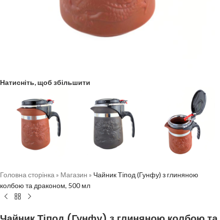
Натисніть, щоб збільшити
Головна сторінка
»
Магазин
»
Чайник Тіпод (Гунфу) з глиняною
колбою та драконом, 500 мл
Чайник Тіпод (Гунфу) з глиняною колбою та