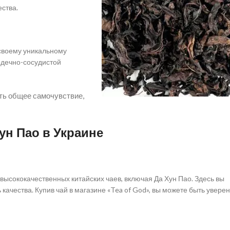
ства.
 своему уникальному
рдечно-сосудистой
ить общее самочувствие,
Хун Пао в Украине
ысококачественных китайских чаев, включая Да Хун Пао. Здесь вы
качества. Купив чай в магазине «Tea of God», вы можете быть увере