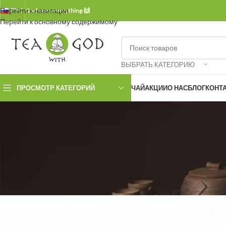
Перейти к навигации
РУС.
God sees everything 🙌
Перейти к основному содержимому
ВЫБРАТЬ КАТЕГОРИЮ
ПРОСМОТР КАТЕГОРИЙ
ЧАЙ
АКЦИИ
О НАС
БЛОГ
КОНТ
БЕЗ 
Да Х
Опубликовано
Любо