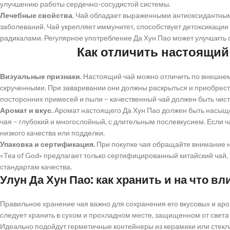
улучшению работы сердечно-сосудистой системы.
Лечебные свойства
. Чай обладает выраженными антиоксидантным
заболеваний. Чай укрепляет иммунитет, способствует детоксикаци
радикалами. Регулярное употребление Да Хун Пао может улучшить 
Как отличить настоящий 
Визуальные признаки.
Настоящий чай можно отличить по внешнему
скрученными. При заваривании они должны раскрыться и приобрест
посторонних примесей и пыли – качественный чай должен быть чис
Аромат и вкус.
Аромат настоящего Да Хун Пао должен быть насыщен
чая – глубокий и многослойный, с длительным послевкусием. Если ч
низкого качества или подделки.
Упаковка и сертификация.
При покупке чая обращайте внимание н
«Tea of God» предлагает только сертифицированный китайский чай,
стандартам качества.
Улун Да Хун Пао: как хранить и на что вл
Правильное хранение чая важно для сохранения его вкусовых и аро
следует хранить в сухом и прохладном месте, защищенном от света 
Идеально подойдут герметичные контейнеры из керамики или стекл