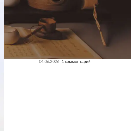
Купить китайский чай в
Польше оптом
07.07.2026
1 комментарий
Как заваривать китайский
чай: исчерпывающий гид от
чайного мастера для
раскрытия 100% вкуса и
аромата.
04.06.2026
1 комментарий