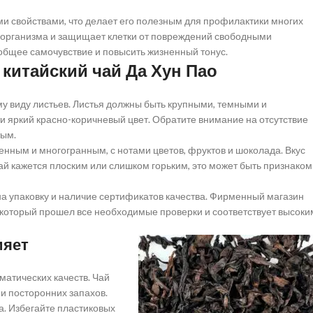
и свойствами, что делает его полезным для профилактики многих
и организма и защищает клетки от повреждений свободными
общее самочувствие и повысить жизненный тонус.
китайский чай Да Хун Пао
 виду листьев. Листья должны быть крупными, темными и
и яркий красно-коричневый цвет. Обратите внимание на отсутствие
тым.
ным и многогранным, с нотами цветов, фруктов и шоколада. Вкус
ай кажется плоским или слишком горьким, это может быть признаком
а упаковку и наличие сертификатов качества. Фирменный магазин
 который прошел все необходимые проверки и соответствует высоки
ияет
матических качеств. Чай
и посторонних запахов.
а. Избегайте пластиковых