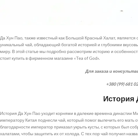
Да Хун Пао, также известный как Большой Красный Халат, является 
уникальный чай, обладающий богатой историей и глубокими вкусов
миру. В этой статье мы подробно рассмотрим историю и особенности
стоит купить в фирменном магазине «Tea of God».
Для заказа и консульт
+380 (99) 681 02
История 
История Да Хун Пао уходит корнями в далекие времена династии Мин
императору Китая поднесли чай, который помог вылечить его мать о
благодарности император приказал укрыть кусты, с которых был соб
халатами, чтобы защитить их от холода. С тех пор чай получил назван