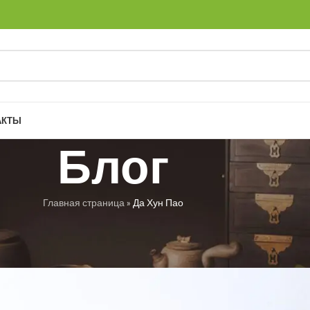
АКТЫ
Блог
Главная страница
»
Да Хун Пао
РУБРИКИ
ун Пао
вь Троян
Вкл. 15.06.2024