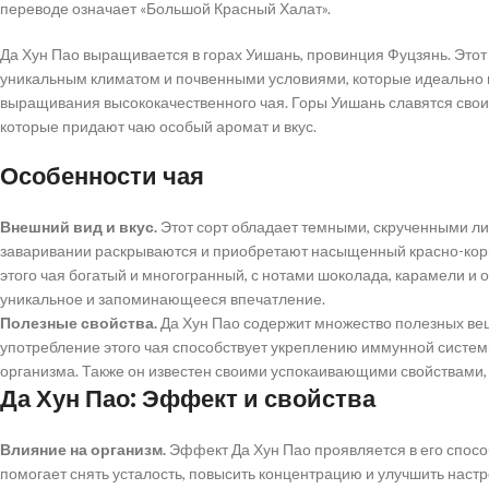
переводе означает «Большой Красный Халат».
Да Хун Пао выращивается в горах Уишань, провинция Фуцзянь. Этот
уникальным климатом и почвенными условиями, которые идеально 
выращивания высококачественного чая. Горы Уишань славятся сво
которые придают чаю особый аромат и вкус.
Особенности чая
Внешний вид и вкус.
Этот сорт обладает темными, скрученными ли
заваривании раскрываются и приобретают насыщенный красно-кори
этого чая богатый и многогранный, с нотами шоколада, карамели и 
уникальное и запоминающееся впечатление.
Полезные свойства.
Да Хун Пао содержит множество полезных вещ
употребление этого чая способствует укреплению иммунной систе
организма. Также он известен своими успокаивающими свойствами, 
Да Хун Пао: Эффект и свойства
Влияние на организм.
Эффект Да Хун Пао проявляется в его спосо
помогает снять усталость, повысить концентрацию и улучшить наст