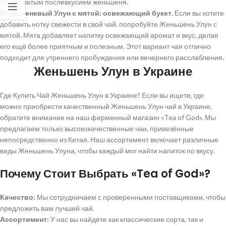
сладковатым послевкусием женьшеня.
Женьшеневый Улун с мятой: освежающий букет.
Если вы хотите
добавить нотку свежести в свой чай, попробуйте Женьшень Улун с
мятой. Мята добавляет напитку освежающий аромат и вкус, делая
его ещё более приятным и полезным. Этот вариант чая отлично
подходит для утреннего пробуждения или вечернего расслабления.
Женьшень Улун в Украине
Где Купить Чай Женьшень Улун в Украине? Если вы ищете, где
можно приобрести качественный Женьшень Улун чай в Украине,
обратите внимание на наш фирменный магазин «Tea of God». Мы
предлагаем только высококачественные чаи, привезённые
непосредственно из Китая. Наш ассортимент включает различные
виды Женьшень Улуна, чтобы каждый мог найти напиток по вкусу.
Почему Стоит Выбрать «Tea of God»?
Качество:
Мы сотрудничаем с проверенными поставщиками, чтобы
предложить вам лучший чай.
Ассортимент:
У нас вы найдёте как классические сорта, так и