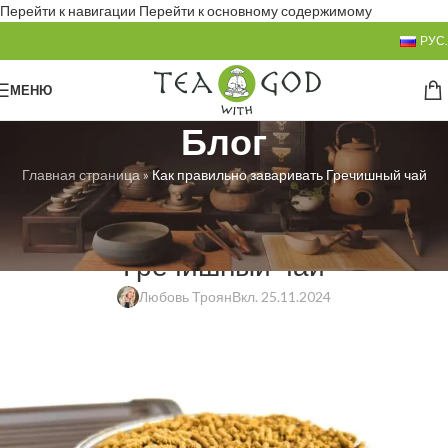
Перейти к навигации
Перейти к основному содержимому
РУС.
МЕНЮ
Блог
Главная страница
»
Как правильно заваривать Гречишный чай
БЕЗ РУБРИКИ
Как правильно заваривать
Гречишный чай
Любовь Троян
Вкл. 25.11.2024