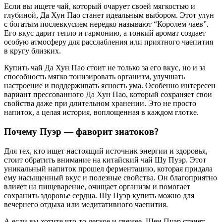
Если вы ищете чай, который очарует своей мягкостью и
глубиной, Да Хун Пао станет идеальным выбором. Этот улун
с богатым послевкусием нередко называют “Королем чаев”.
Его вкус дарит тепло и гармонию, а тонкий аромат создает
особую атмосферу для расслабления или приятного чаепития
в кругу близких.
Купить чай Да Хун Пао стоит не только за его вкус, но и за
способность мягко тонизировать организм, улучшать
настроение и поддерживать ясность ума. Особенно интересен
вариант прессованного Да Хун Пао, который сохраняет свои
свойства даже при длительном хранении. Это не просто
напиток, а целая история, воплощенная в каждом глотке.
Почему Пуэр — фаворит знатоков?
Для тех, кто ищет настоящий источник энергии и здоровья,
стоит обратить внимание на китайский чай Шу Пуэр. Этот
уникальный напиток прошел ферментацию, которая придала
ему насыщенный вкус и полезные свойства. Он благоприятно
влияет на пищеварение, очищает организм и помогает
сохранить здоровье сердца. Шу Пуэр купить можно для
вечернего отдыха или медитативного чаепития.
А если вы хотите что-то легкое и свежее, Шен Пуэр станет