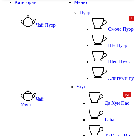
Категории
Меню
Пуэр
ТО
Т
Чай Пуэр
Смола Пуэра
Шу Пуэр
Шен Пуэр
Элитный пуэ
Улун
ТОП
Чай
Да Хун Пао
Улун
Габа
Те Гуань Инь