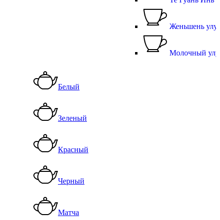
Женьшень улу
Молочный улу
Белый
Зеленый
Красный
Черный
Матча