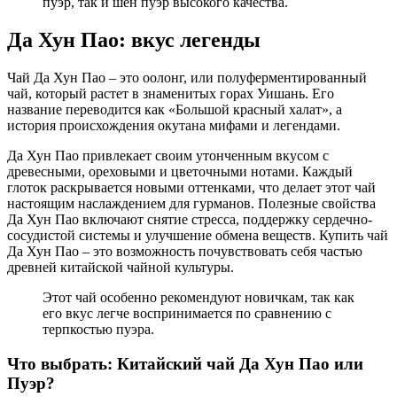
пуэр, так и шен пуэр высокого качества.
Да Хун Пао: вкус легенды
Чай Да Хун Пао – это оолонг, или полуферментированный
чай, который растет в знаменитых горах Уишань. Его
название переводится как «Большой красный халат», а
история происхождения окутана мифами и легендами.
Да Хун Пао привлекает своим утонченным вкусом с
древесными, ореховыми и цветочными нотами. Каждый
глоток раскрывается новыми оттенками, что делает этот чай
настоящим наслаждением для гурманов. Полезные свойства
Да Хун Пао включают снятие стресса, поддержку сердечно-
сосудистой системы и улучшение обмена веществ. Купить чай
Да Хун Пао – это возможность почувствовать себя частью
древней китайской чайной культуры.
Этот чай особенно рекомендуют новичкам, так как
его вкус легче воспринимается по сравнению с
терпкостью пуэра.
Что выбрать: Китайский чай Да Хун Пао или
Пуэр?