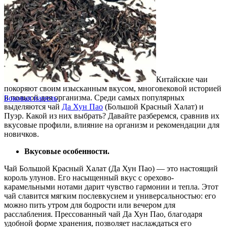
Китайские чаи
покоряют своим изысканным вкусом, многовековой историей
и пользой для организма. Среди самых популярных
Боковая панель
выделяются чай
Да Хун Пао
(Большой Красный Халат) и
Пуэр. Какой из них выбрать? Давайте разберемся, сравнив их
вкусовые профили, влияние на организм и рекомендации для
новичков.
Вкусовые особенности.
Чай Большой Красный Халат (Да Хун Пао) — это настоящий
король улунов. Его насыщенный вкус с орехово-
карамельными нотами дарит чувство гармонии и тепла. Этот
чай славится мягким послевкусием и универсальностью: его
можно пить утром для бодрости или вечером для
расслабления. Прессованный чай Да Хун Пао, благодаря
удобной форме хранения, позволяет наслаждаться его