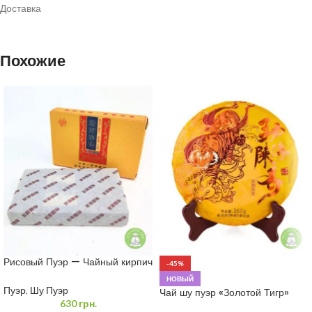
Доставка
Похожие
Рисовый Пуэр — Чайный кирпич
-45%
Мэнхай 250 грамм
НОВЫЙ
Пуэр
,
Шу Пуэр
Чай шу пуэр «Золотой Тигр»
630
грн.
357 грамм.