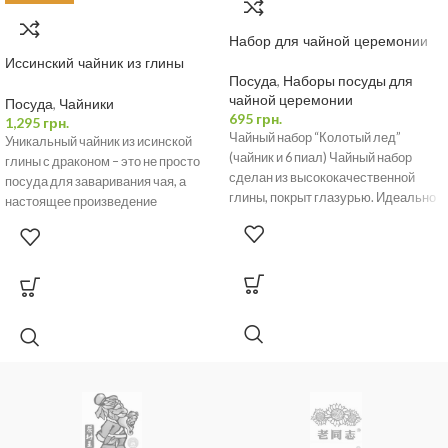
Набор для чайной церемонии
Иссинский чайник из глины
«Мудрый Дракон» 400 мл
Посуда
,
Наборы посуды для
чайной церемонии
Посуда
,
Чайники
695
грн.
1,295
грн.
Чайный набор “Колотый лед”
Уникальный чайник из исинской
(чайник и 6 пиал) Чайный набор
глины с драконом – это не просто
сделан из высококачественной
посуда для заваривания чая, а
глины, покрыт глазурью. Идеально
настоящее произведение
подходит для повседневного
искусства. Он