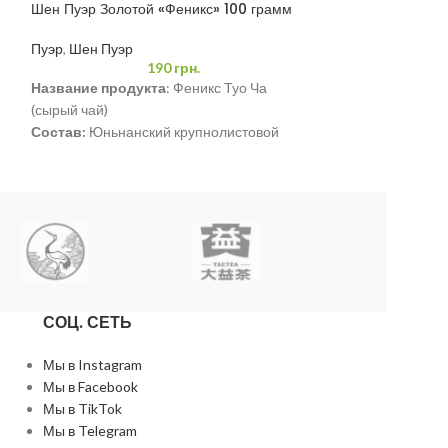
Шен Пуэр Золотой «Феникс» 100 грамм
Шу Пуэр «Mengh
качества 100 гр
Пуэр
,
Шен Пуэр
Пуэр
,
Шу Пуэр
190
грн.
Название продукта
: Феникс Туо Ча
(сырый чай)
Состав:
Юньнанский крупнолистовой
высушенный на солнце зеленый чай.
Вес
: 100 грамм
Дата производства
: 16 марта 2022 г.
Срок годности
: Подходит для длительного
хранения в условиях хранения,
отвечающих исполнительным стандартам.
СОЦ. СЕТЬ
Мы в Instagram
Мы в Facebook
Мы в TikTok
Мы в Telegram