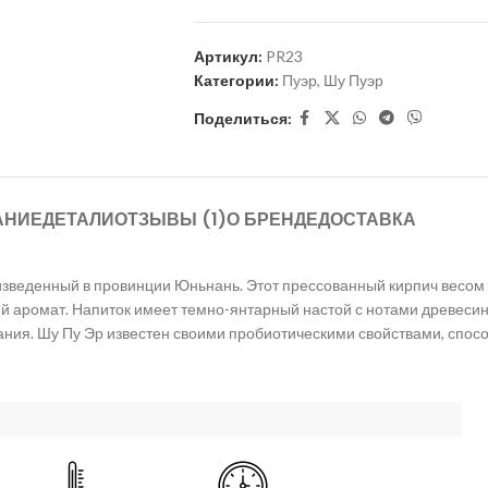
Артикул:
PR23
Категории:
Пуэр
,
Шу Пуэр
Поделиться:
АНИЕ
ДЕТАЛИ
ОТЗЫВЫ (1)
О БРЕНДЕ
ДОСТАВКА
изведенный в провинции Юньнань. Этот прессованный кирпич весом 2
ий аромат. Напиток имеет темно-янтарный настой с нотами древесин
ования. Шу Пу Эр известен своими пробиотическими свойствами, с