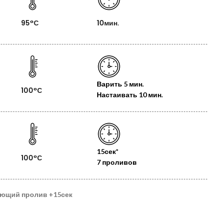
95°С
10мин.
Варить
5 мин.
100°С
Настаивать
10 мин.
15сек*
100°С
7 проливов
ующий пролив
+15сек