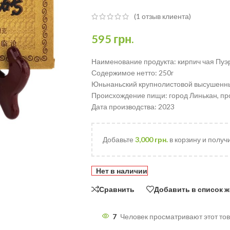
(
1
отзыв клиента)
595
грн.
Наименование продукта: кирпич чая Пуэр
Содержимое нетто: 250г
Юньнаньский крупнолистовой высушенны
Происхождение пищи: город Линькан, п
Дата производства: 2023
Добавьте
3,000
грн.
в корзину и получ
Нет в наличии
Сравнить
Добавить в список 
7
Человек просматривают этот тов