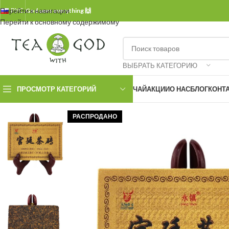
Перейти к навигации
РУС.
God sees everything 🙌
Перейти к основному содержимому
ВЫБРАТЬ КАТЕГОРИЮ
ПРОСМОТР КАТЕГОРИЙ
ЧАЙ
АКЦИИ
О НАС
БЛОГ
КОНТ
РАСПРОДАНО