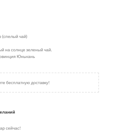
 (спелый чай)
й на солнце зеленый чай.
ровинция Юньнань
ите бесплатную доставку!
желаний
ар сейчас!