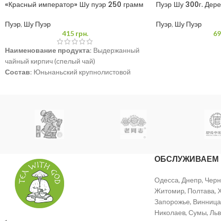
«Красный император» Шу пуэр 250 грамм
Пуэр Шу 300г. Дер
Пуэр
,
Шу Пуэр
Пуэр
,
Шу Пуэр
415
грн.
69
Наименование продукта
: Выдержанный
чайный кирпич (спелый чай)
Состав
: Юньнаньский крупнолистовой
высушенный на солнце зеленый чай.
Содержимое нетто
: 250г
Происхождение
: Куньмин, Юньнань
Дата сырья
: 2009 год
Дата изготовления:
2017 год
ОБСЛУЖИВАЕМ
Одесса, Днепр, Черн
Житомир, Полтава, Х
Запорожье, Винница,
Николаев, Сумы, Льв