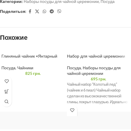
Категории:
Наборы посуды для чайной церемонии
,
Посуда
Поделиться:
Похожие
Глиняный чайник «Янтарный
Набор для чайной церемонии
Тигр» 350 мл
Посуда
,
Наборы посуды для
Посуда
,
Чайники
чайной церемонии
825
грн.
695
грн.
Чайный набор “Колотый лед”
(чайник и 6 пиал) Чайный набор
сделан из высококачественной
глины, покрыт глазурью. Идеально
подходит для повседневного