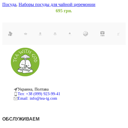
Посуда
,
Наборы посуды для чайной церемонии
П
695
грн.
Добавить в список желаний
В корзину
Быстрый просмотр
Украина, Полтава
Тел: +38 (099) 923-99-41
Email: info@tea-tg.com
ОБСЛУЖИВАЕМ