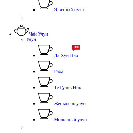
Элитный пуэр
Чай Улун
Улун
ТОП
Да Хун Пао
Габа
Те Гуань Инь
Женьшень улун
Молочный улун