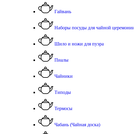
Гайвань
Наборы посуды для чайной церемони
Шило и ножи для пуэра
Пиалы
Чайники
Типоды
Термосы
Чабань (Чайная доска)