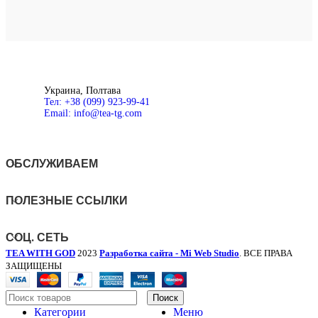
Добавить в список желаний
Д
В корзину
В
Быстрый просмотр
Б
Украина, Полтава
Тел: +38 (099) 923-99-41
Email: info@tea-tg.com
ОБСЛУЖИВАЕМ
ПОЛЕЗНЫЕ ССЫЛКИ
СОЦ. СЕТЬ
TEA WITH GOD
2023
Разработка сайта - Mi Web Studio
. ВСЕ ПРАВА
ЗАЩИЩЕНЫ
Поиск
Категории
Меню