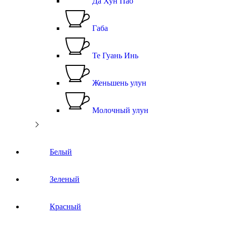
Да Хун Пао
Габа
Те Гуань Инь
Женьшень улун
Молочный улун
Белый
Зеленый
Красный