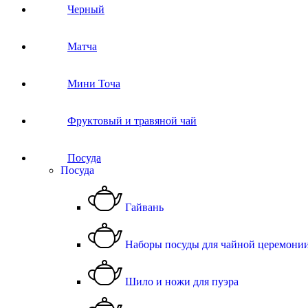
Черный
Матча
Мини Точа
Фруктовый и травяной чай
Посуда
Посуда
Гайвань
Наборы посуды для чайной церемони
Шило и ножи для пуэра