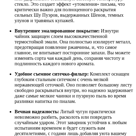
стекло. Это создает эффект «утомления» письма, что
критически важно для полноценного раскрытия
сильных Шу Пуэров, выдержанных Шенов, темных
улунов и травяных купажей.
Внутреннее эмалированное покрытие:
Изнутри
чайник защищен слоем высококачественной
термостойкой эмали. Она полностью изолирует металл,
предотвращая появление ржавчины, и, что самое
главное, не впитывает посторонние запахи. Вы можете
изменять сорта чая каждый день, сохраняя чистоту и
подлинность каждого нового аромата.
Удобное съемное ситечко-фильтр:
Комплект оснащен
глубоким стальным ситечком с очень мелкой
нержавеющей сеточкой. Оно позволяет большому листу
свободно раскрываться внутри, но надежно задерживает
даже самые мелкие чаинки и пуэрную пыль во время
разливки напитка по пиалам.
Вечная надежность:
Литый чугун практически
невозможно разбить, расколоть или повредить
случайным ударом. Этот заварник устойчив к любым
испытаниям временем и будет служить вам
десятилетиями, с годами лишь добавляя уюта вашему