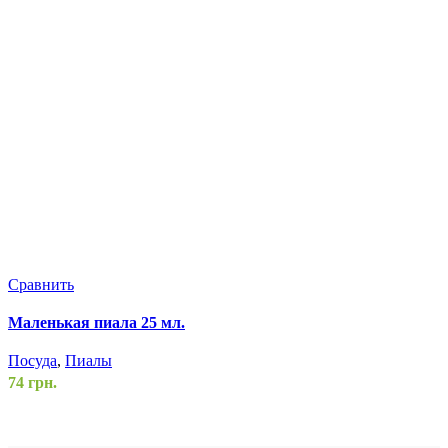
Сравнить
С
Маленькая пиала 25 мл.
Н
Посуда
,
Пиалы
П
74
грн.
6