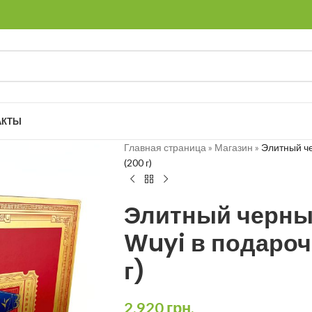
АКТЫ
Главная страница
»
Магазин
»
Элитный че
(200 г)
Элитный черны
Wuyi в подароч
г)
2,920
грн.