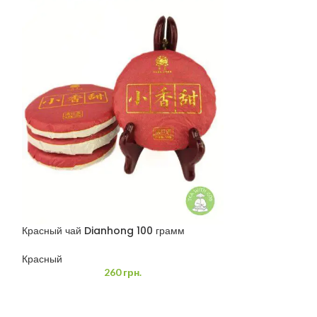
Красный чай Dianhong 100 грамм
Красный чай Hon
Красный
Красный
,
Чай с 
260
грн.
Красный чай Hong
замечательный к