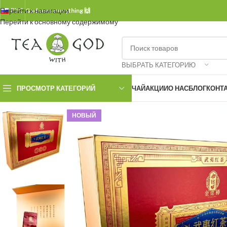
Перейти к навигации
РУС.
God sees everything 🙌
Перейти к основному содержимому
ВЫБРАТЬ КАТЕГОРИЮ
ПРОСМОТР КАТЕГОРИЙ
ЧАЙ
АКЦИИ
О НАС
БЛОГ
КОНТ
НОВЫЙ