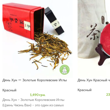
Дянь Хун — Золотые Королевские Иглы
Дянь Хун Красный ч
(Цзинь Чжэнь Ван) 250 грамм в жестяной
банке
Красный
Красный
23
1,490
грн.
Дянь Хун – Золотые Королевские Иглы
(Цзинь Чжэнь Ван) – это один из самых