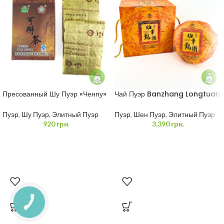
Пресованный Шу Пуэр «Ченпу»
Чай Пуэр Banzhang Longtuan
200 грамм
1 кг
Пуэр
,
Шу Пуэр
,
Элитный Пуэр
Пуэр
,
Шен Пуэр
,
Элитный Пуэр
920
грн.
3,390
грн.