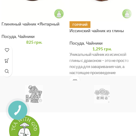
Глиняный чайник «Янтарный
ГОРЯЧИЙ
Тигр» 350 мл
Иссинский чайник из глины
«Мудрый Дракон» 400 мл
Посуда
,
Чайники
825
грн.
Посуда
,
Чайники
1,295
грн.
Уникальный чайник из исинской
глины с драконом – это не просто
посуда для заваривания чая, а
настоящее произведение
искусства. Он
КНОПКА
ЗВ'ЯЗКУ