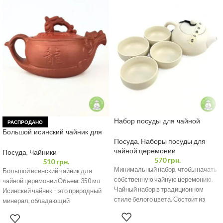
Набор посуды для чайной
РАСПРОДАНО
церемонии на 4 персоны, Си
Большой исинский чайник для
Ши
чайной церемонии 350 мл
Посуда
,
Наборы посуды для
чайной церемонии
Посуда
,
Чайники
570
грн.
510
грн.
Минимальный набор, чтобы начать
Большой исинский чайник для
собственную чайную церемонию.
чайной церемонии Объем: 350 мл
Чайный набор в традиционном
Исинский чайник – это природный
стиле белого цвета. Состоит из
минерал, обладающий
чайника и четырех пиал.
уникальными свойствами и
широким