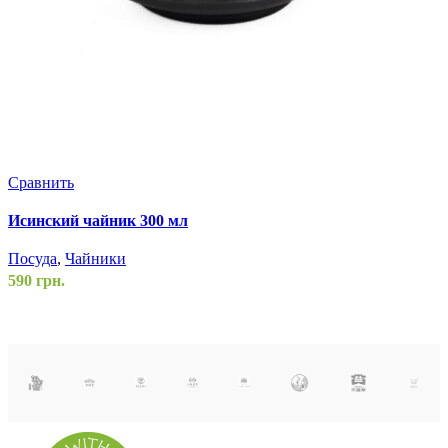
Сравнить
С
Исинский чайник 300 мл
Н
Посуда
,
Чайники
П
590
грн.
6