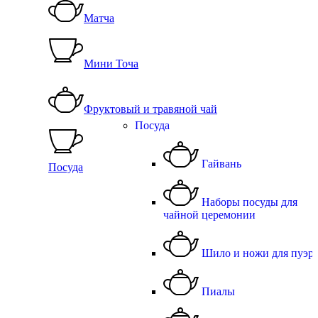
Матча
Мини Точа
Фруктовый и травяной чай
Посуда
Гайвань
Посуда
Наборы посуды для
чайной церемонии
Шило и ножи для пуэр
Пиалы