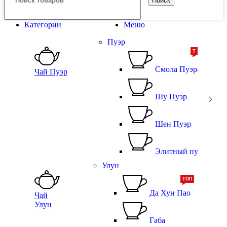
Поиск
Категории
Меню
Пуэр
ТОП
ТОП
Смола Пуэра
Чай Пуэр
Шу Пуэр
Шен Пуэр
Элитный пуэр
Улун
ТОП
Да Хун Пао
Чай
Улун
Габа