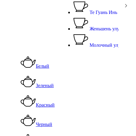
Те Гуань Инь
Женьшень улун
Молочный улун
Белый
Зеленый
Красный
Черный