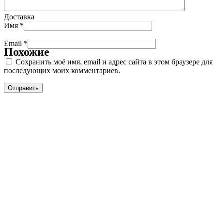
Доставка
Имя
*
Email
*
Похожие
Сохранить моё имя, email и адрес сайта в этом браузере для
последующих моих комментариев.
С
М
п
П
м
П
7