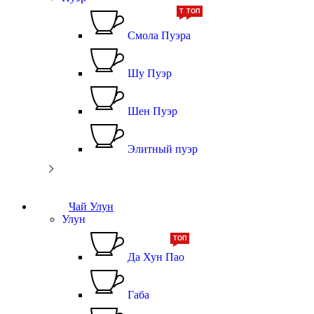
ТОП
ТОП
Смола Пуэра
Шу Пуэр
Шен Пуэр
Элитный пуэр
Чай Улун
Улун
ТОП
Да Хун Пао
Габа