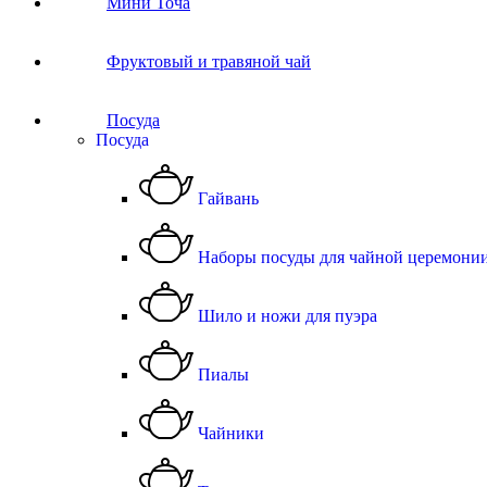
Мини Точа
Фруктовый и травяной чай
Посуда
Посуда
Гайвань
Наборы посуды для чайной церемони
Шило и ножи для пуэра
Пиалы
Чайники