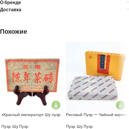
О бренде
Доставка
Похожие
«Красный император» Шу пуэр
Рисовый Пуэр — Чайный кирпич
250 грамм
Мэнхай 250 грамм
Пуэр
,
Шу Пуэр
Пуэр
,
Шу Пуэр