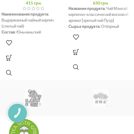
415
грн.
630
грн.
Название продукта
: Чай Мэнхай
Наименование продукта
:
кирпично-классический восковой
Выдержанный чайный кирпич
аромат [зрелый чай Пуэр]
(спелый чай)
Сырье продукта
: Отборный
Состав
: Юньнаньский
крупнолистовой высушенный на
крупнолистовой высушенный на
солнце чай Мэнхай.
солнце зеленый чай.
Место происхождения
: провинция
Содержимое нетто
: 250г
Юньнань, префектура
Происхождение
: Куньмин,
Сишуанбаньна, уезд Мэнхай.
Юньнань
Условия хранения
: Хранить в
Дата сырья
: 2009 год
вентилируемых, прохладных,
Дата изготовления:
2017 год
сухих, без запаха и загрязнений
условиях и избегать воздействия
солнечных лучей.
Срок годности
: Подходит для
длительного хранения при
соответствующих условиях
хранения.
Производитель
: Чайная фабрика
Youfu округа Мэнхай
Вес нетто
: 250 г