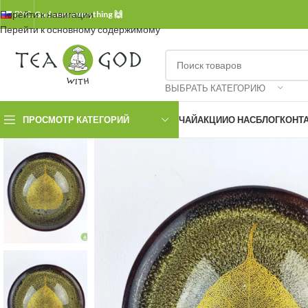
Перейти к навигации
РУС.
God sees everything 🙌
Перейти к основному содержимому
ВЫБРАТЬ КАТЕГОРИЮ
ПРОСМОТР КАТЕГОРИЙ
ЧАЙ
АКЦИИ
О НАС
БЛОГ
КОНТ