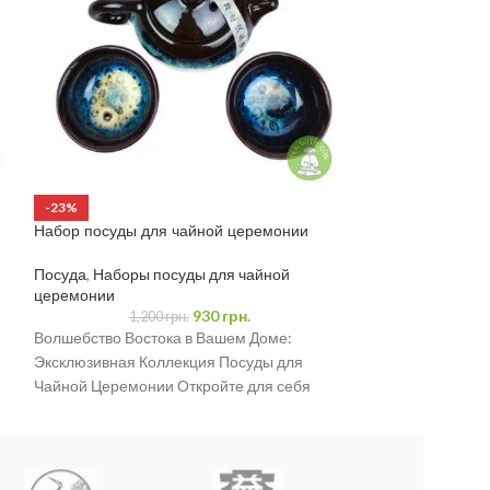
Набор Чайник и
-23%
Церемонии
Набор посуды для чайной церемонии
Посуда
,
Наборы 
церемонии
Посуда
,
Наборы посуды для чайной
церемонии
Набор из 6 пиал
930
грн.
1,200
грн.
— пиала 40 мл —
Волшебство Востока в Вашем Доме:
Эксклюзивная Коллекция Посуды для
Чайной Церемонии Откройте для себя
нашу изысканную коллекцию посуды,
специально созданную