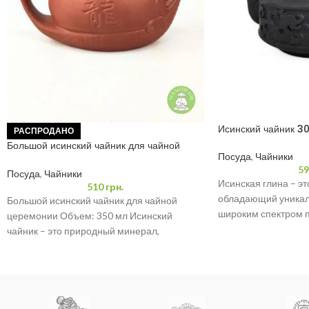
Исинский чайник 3
РАСПРОДАНО
Большой исинский чайник для чайной
Посуда
,
Чайники
церемонии 350 мл
59
Посуда
,
Чайники
Исинская глина – э
510
грн.
обладающий уникал
Большой исинский чайник для чайной
широким спектром 
церемонии Объем: 350 мл Исинский
керамике, строител
чайник – это природный минерал,
благодаря своей
обладающий уникальными свойствами и
широким