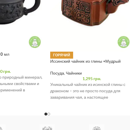
00 мл
ГОРЯЧИЙ
Иссинский чайник из глины «Мудрый
Дракон» 400 мл
0
грн.
Посуда
,
Чайники
то природный минерал,
1,295
грн.
ьными свойствами и
Уникальный чайник из исинской глины с
применений в
драконом – это не просто посуда для
ьстве и медицине
заваривания чая, а настоящее
произведение искусства. Он