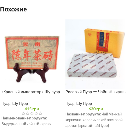
Похожие
«Красный император» Шу пуэр
Рисовый Пуэр — Чайный кирпич
250 грамм
Мэнхай 250 грамм
Пуэр
,
Шу Пуэр
Пуэр
,
Шу Пуэр
415
грн.
630
грн.
Название продукта
: Чай Мэнхай
Наименование продукта
:
кирпично-классический восковой
Выдержанный чайный кирпич
аромат [зрелый чай Пуэр]